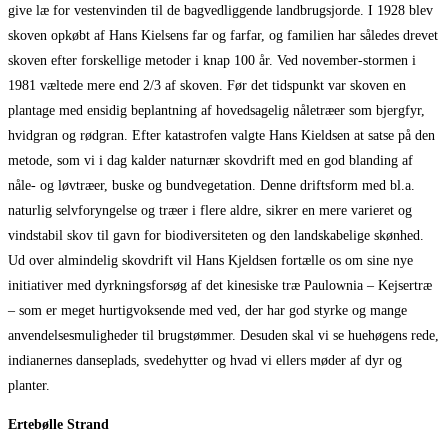
give læ for vestenvinden til de bagvedliggende landbrugsjorde. I 1928 blev
skoven opkøbt af Hans Kielsens far og farfar, og familien har således drevet
skoven efter forskellige metoder i knap 100 år. Ved november-stormen i
1981 væltede mere end 2/3 af skoven. Før det tidspunkt var skoven en
plantage med ensidig beplantning af hovedsagelig nåletræer som bjergfyr,
hvidgran og rødgran. Efter katastrofen valgte Hans Kieldsen at satse på den
metode, som vi i dag kalder naturnær skovdrift med en god blanding af
nåle- og løvtræer, buske og bundvegetation. Denne driftsform med bl.a.
naturlig selvforyngelse og træer i flere aldre, sikrer en mere varieret og
vindstabil skov til gavn for biodiversiteten og den landskabelige skønhed.
Ud over almindelig skovdrift vil Hans Kjeldsen fortælle os om sine nye
initiativer med dyrkningsforsøg af det kinesiske træ Paulownia – Kejsertræ
– som er meget hurtigvoksende med ved, der har god styrke og mange
anvendelsesmuligheder til brugstømmer. Desuden skal vi se huehøgens rede,
indianernes danseplads, svedehytter og hvad vi ellers møder af dyr og
planter.
Ertebølle
Strand