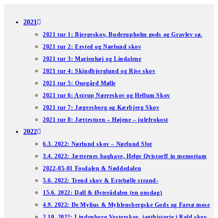
Skip
to
2021
content
2021 tur 1: Bjergeskov, Buderupholm gods og Gravlev sø.
2021 tur 2: Ersted og Nørlund skov
2021 tur 3: Marienhøj og Lindalene
2021 tur 4: Skindbjerglund og Rise skov
2021 tur 5: Ouegård Mølle
2021 tur 6: Astrup Nørreskov og Hellum Skov
2021 tur 7: Jægersborg og Kærbjerg Skov
2021 tur 8: Jættestuen – Højene – julefrokost
2022
6.3. 2022: Nørlund skov – Nørlund Slot
3.4. 2022: Jætternes baghave, Helge Qvistorff in memoriam
2022-05-01 Fosdalen & Nøddedalen
5.6. 2022: Trend skov & Ertebølle strand-
15.6. 2022: Dall & Østerådalen (en onsdag)
4.9. 2022: De Mylius & Myhlensbergske Gods og Farsø mose
2.10. 2022: Lindenborg Vesterskov, jagthistorie i Rold skov