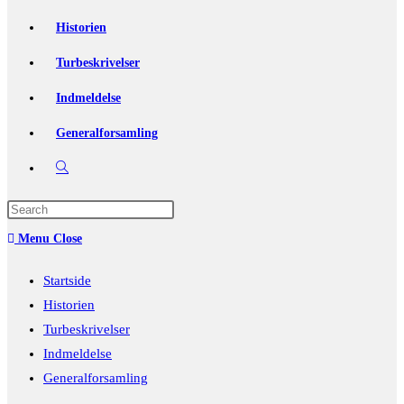
Historien
Turbeskrivelser
Indmeldelse
Generalforsamling
Toggle
website
Press
Escape
search
Menu
Close
to
close
Startside
the
Historien
search
Turbeskrivelser
panel.
Indmeldelse
Generalforsamling