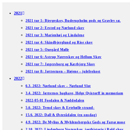
Skip
to
2021
content
2021 tur 1: Bjergeskov, Buderupholm gods og Gravlev sø.
2021 tur 2: Ersted og Nørlund skov
2021 tur 3: Marienhøj og Lindalene
2021 tur 4: Skindbjerglund og Rise skov
2021 tur 5: Ouegård Mølle
2021 tur 6: Astrup Nørreskov og Hellum Skov
2021 tur 7: Jægersborg og Kærbjerg Skov
2021 tur 8: Jættestuen – Højene – julefrokost
2022
6.3. 2022: Nørlund skov – Nørlund Slot
3.4. 2022: Jætternes baghave, Helge Qvistorff in memoriam
2022-05-01 Fosdalen & Nøddedalen
5.6. 2022: Trend skov & Ertebølle strand-
15.6. 2022: Dall & Østerådalen (en onsdag)
4.9. 2022: De Mylius & Myhlensbergske Gods og Farsø mose
2.10. 2022: Lindenborg Vesterskov, jagthistorie i Rold skov