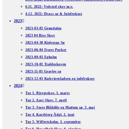
6.11. 2022: Vedsted skov m.v.
4.12. 2022: Hvass sø & Julefrokost
2023
2023-03-05 Grøndalen
2023 04 Rise Skov
2023-04-30 Kielstrup Sø
2023-06-04 Fræer Purker
2023-09-03 Egholm
2023-10-01 Troldeskoven
2023-11-05 Gravlev sø
2023-12-03 Kulsvierpladsen og julefrokost
2024
Tur 1. Bjergeskov. 3. marts
Tur 2. Aars Skov. 7. april
Tur 3. Store Blåkilde og Madum sø. 5. maj
Tur 4. Kastbjerg Ådal. 2. juni
Tur 5. Wiffertsholm. 1. september