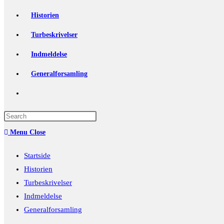
Historien
Turbeskrivelser
Indmeldelse
Generalforsamling
Toggle
website
Press
Escape
search
Menu
Close
to
close
Startside
the
Historien
search
Turbeskrivelser
panel.
Indmeldelse
Generalforsamling