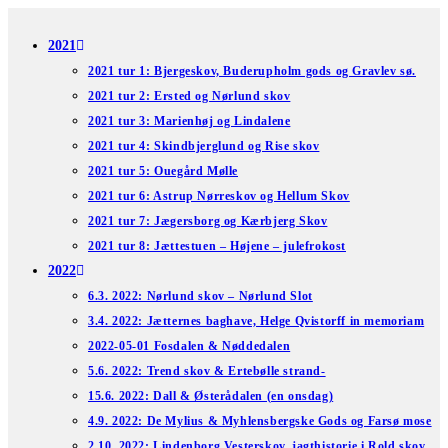
Skip
to
2021
content
2021 tur 1: Bjergeskov, Buderupholm gods og Gravlev sø.
2021 tur 2: Ersted og Nørlund skov
2021 tur 3: Marienhøj og Lindalene
2021 tur 4: Skindbjerglund og Rise skov
2021 tur 5: Ouegård Mølle
2021 tur 6: Astrup Nørreskov og Hellum Skov
2021 tur 7: Jægersborg og Kærbjerg Skov
2021 tur 8: Jættestuen – Højene – julefrokost
2022
6.3. 2022: Nørlund skov – Nørlund Slot
3.4. 2022: Jætternes baghave, Helge Qvistorff in memoriam
2022-05-01 Fosdalen & Nøddedalen
5.6. 2022: Trend skov & Ertebølle strand-
15.6. 2022: Dall & Østerådalen (en onsdag)
4.9. 2022: De Mylius & Myhlensbergske Gods og Farsø mose
2.10. 2022: Lindenborg Vesterskov, jagthistorie i Rold skov