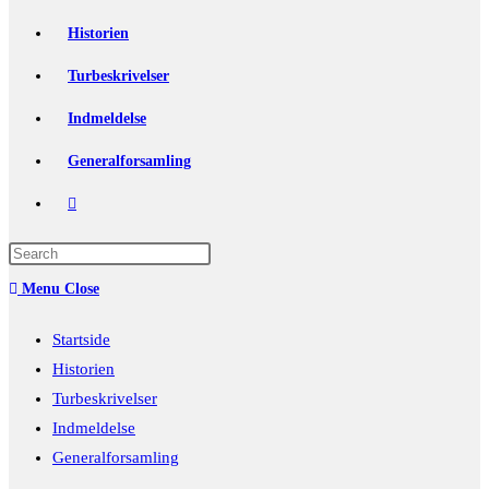
Historien
Turbeskrivelser
Indmeldelse
Generalforsamling
Toggle
website
Press
Escape
search
Menu
Close
to
close
Startside
the
Historien
search
Turbeskrivelser
panel.
Indmeldelse
Generalforsamling