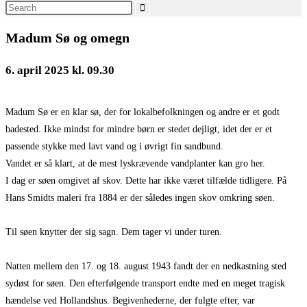
Search
this
Madum Sø og omegn
website
6. april 2025 kl. 09.30
Madum Sø er en klar sø, der for lokalbefolkningen og andre er et godt
badested. Ikke mindst for mindre børn er stedet dejligt, idet der er et
passende stykke med lavt vand og i øvrigt fin sandbund.
Vandet er så klart, at de mest lyskrævende vandplanter kan gro her.
I dag er søen omgivet af skov. Dette har ikke været tilfælde tidligere. På
Hans Smidts maleri fra 1884 er der således ingen skov omkring søen.
Til søen knytter der sig sagn. Dem tager vi under turen.
Natten mellem den 17. og 18. august 1943 fandt der en nedkastning sted
sydøst for søen. Den efterfølgende transport endte med en meget tragisk
hændelse ved Hollandshus. Begivenhederne, der fulgte efter, var