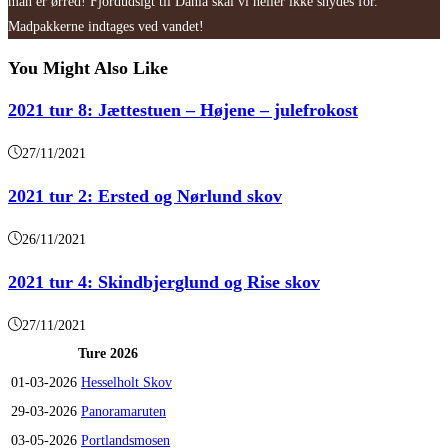
man er ørred! Fjordudsigt til Dania skal vi heller ikke snydes for.
Madpakkerne indtages ved vandet!
You Might Also Like
2021 tur 8: Jættestuen – Højene – julefrokost
27/11/2021
2021 tur 2: Ersted og Nørlund skov
26/11/2021
2021 tur 4: Skindbjerglund og Rise skov
27/11/2021
Ture 2026
01-03-2026
Hesselholt Skov
29-03-2026
Panoramaruten
03-05-2026
Portlandsmosen