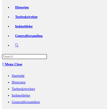
Historien
Turbeskrivelser
Indmeldelse
Generalforsamling
Toggle
website
Press
Escape
search
Menu
Close
to
close
Startside
the
Historien
search
Turbeskrivelser
panel.
Indmeldelse
Generalforsamling