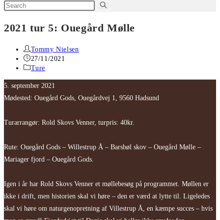
Search
this
2021 tur 5: Ouegård Mølle
website
Post
Tommy Nielsen
author:
Post
27/11/2021
published:
Post
Ture
category:
5. september 2021
Mødested: Ouegård Gods, Ouegårdvej 1, 9560 Hadsund
Turarrangør: Rold Skovs Venner, turpris: 40kr.
Rute: Ouegård Gods – Willestrup Å – Barsbøl skov – Ouegård Mølle –
Mariager fjord – Ouegård Gods.
Igen i år har Rold Skovs Venner et møllebesøg på programmet. Møllen er
ikke i drift, men historien skal vi høre – den er værd at lytte til. Ligeledes
skal vi høre om naturgenopretning af Villestrup Å, en kæmpe succes – hvis