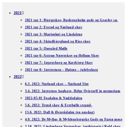
Skip
to
2021
content
2021 tur 1: Bjergeskov, Buderupholm gods og Gravlev sø.
2021 tur 2: Ersted og Nørlund skov
2021 tur 3: Marienhøj og Lindalene
2021 tur 4: Skindbjerglund og Rise skov
2021 tur 5: Ouegård Mølle
2021 tur 6: Astrup Nørreskov og Hellum Skov
2021 tur 7: Jægersborg og Kærbjerg Skov
2021 tur 8: Jættestuen – Højene – julefrokost
2022
6.3. 2022: Nørlund skov – Nørlund Slot
3.4. 2022: Jætternes baghave, Helge Qvistorff in memoriam
2022-05-01 Fosdalen & Nøddedalen
5.6. 2022: Trend skov & Ertebølle strand-
15.6. 2022: Dall & Østerådalen (en onsdag)
4.9. 2022: De Mylius & Myhlensbergske Gods og Farsø mose
2.10. 2022: Lindenborg Vesterskov, jagthistorie i Rold skov