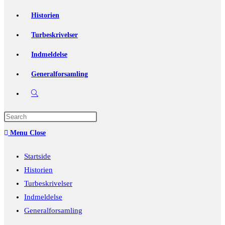
Historien
Turbeskrivelser
Indmeldelse
Generalforsamling
Toggle
website
Press
Escape
search
Menu
Close
to
close
Startside
the
Historien
search
Turbeskrivelser
panel.
Indmeldelse
Generalforsamling