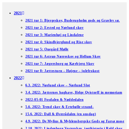
Skip
to
2021
content
2021 tur 1: Bjergeskov, Buderupholm gods og Gravlev sø.
2021 tur 2: Ersted og Nørlund skov
2021 tur 3: Marienhøj og Lindalene
2021 tur 4: Skindbjerglund og Rise skov
2021 tur 5: Ouegård Mølle
2021 tur 6: Astrup Nørreskov og Hellum Skov
2021 tur 7: Jægersborg og Kærbjerg Skov
2021 tur 8: Jættestuen – Højene – julefrokost
2022
6.3. 2022: Nørlund skov – Nørlund Slot
3.4. 2022: Jætternes baghave, Helge Qvistorff in memoriam
2022-05-01 Fosdalen & Nøddedalen
5.6. 2022: Trend skov & Ertebølle strand-
15.6. 2022: Dall & Østerådalen (en onsdag)
4.9. 2022: De Mylius & Myhlensbergske Gods og Farsø mose
2.10. 2022: Lindenborg Vesterskov, jagthistorie i Rold skov