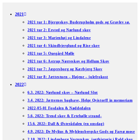
Skip
to
2021
content
2021 tur 1: Bjergeskov, Buderupholm gods og Gravlev sø.
2021 tur 2: Ersted og Nørlund skov
2021 tur 3: Marienhøj og Lindalene
2021 tur 4: Skindbjerglund og Rise skov
2021 tur 5: Ouegård Mølle
2021 tur 6: Astrup Nørreskov og Hellum Skov
2021 tur 7: Jægersborg og Kærbjerg Skov
2021 tur 8: Jættestuen – Højene – julefrokost
2022
6.3. 2022: Nørlund skov – Nørlund Slot
3.4. 2022: Jætternes baghave, Helge Qvistorff in memoriam
2022-05-01 Fosdalen & Nøddedalen
5.6. 2022: Trend skov & Ertebølle strand-
15.6. 2022: Dall & Østerådalen (en onsdag)
4.9. 2022: De Mylius & Myhlensbergske Gods og Farsø mose
2.10. 2022: Lindenborg Vesterskov, jagthistorie i Rold skov