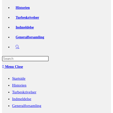
Historien
Turbeskrivelser
Indmeldelse
Generalforsamling
Toggle
website
Press
Escape
search
Menu
Close
to
close
Startside
the
Historien
search
Turbeskrivelser
panel.
Indmeldelse
Generalforsamling