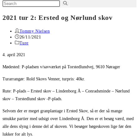
Search
this
2021 tur 2: Ersted og Nørlund skov
website
Post
Tommy Nielsen
author:
Post
26/11/2021
published:
Post
Ture
category:
4. april 2021
Mødested: P-pladsen v/savværket på Torstedlundvej, 9610 Nørager
Turarrangør: Rold Skovs Venner, turpris: 40kr.
Rute: P-plads – Ersted skov – Lindenborg Å – Conradsminde – Nørlund
skov – Torstedlund skov -P-plads.
Selvom der er meget granplantage i Ersted Skov, så er der så mange
smukke partier med udsigt over Lindenborg Å. Den er et besøg værd, med
alle dens slyng i denne del af skoven. Vi besøger bøgeskoven lige før den
lukker for alt lys.