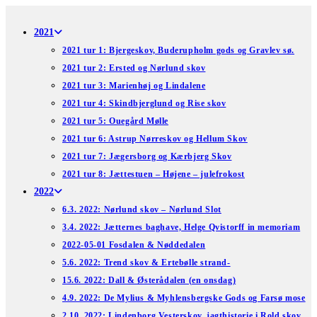
Skip
to
2021
content
2021 tur 1: Bjergeskov, Buderupholm gods og Gravlev sø.
2021 tur 2: Ersted og Nørlund skov
2021 tur 3: Marienhøj og Lindalene
2021 tur 4: Skindbjerglund og Rise skov
2021 tur 5: Ouegård Mølle
2021 tur 6: Astrup Nørreskov og Hellum Skov
2021 tur 7: Jægersborg og Kærbjerg Skov
2021 tur 8: Jættestuen – Højene – julefrokost
2022
6.3. 2022: Nørlund skov – Nørlund Slot
3.4. 2022: Jætternes baghave, Helge Qvistorff in memoriam
2022-05-01 Fosdalen & Nøddedalen
5.6. 2022: Trend skov & Ertebølle strand-
15.6. 2022: Dall & Østerådalen (en onsdag)
4.9. 2022: De Mylius & Myhlensbergske Gods og Farsø mose
2.10. 2022: Lindenborg Vesterskov, jagthistorie i Rold skov