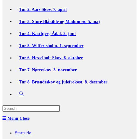
Tur 2. Aars Skov. 7. april
Tur 3. Store Blåkilde og Madum sø. 5. maj
Tur 4. Kastbjerg Ådal. 2. juni
Tur 5. Wiffertsholm. 1. september
Tur 6. Hesselholt Skov. 6. oktober
Tur 7. Nørreskov. 3. november
Tur 8. Brændeskov og julefrokost. 8. december
Toggle
website
Press
Escape
search
Menu
Close
to
close
Startside