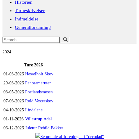
the
Historien
search
Turbeskrivelser
panel.
Indmeldelse
Generalforsamling
Search
this
2024
website
Ture 2026
01-03-2026
Hesselholt Skov
29-03-2026
Panoramaruten
03-05-2026
Portlandsmosen
07-06-2026
Rold Vesterskov
04-10-2025
Lindalene
01-11-2026
Villestrup Ådal
06-12-2026
Juletur Rebild Bakker