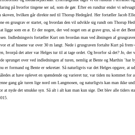
klaring på hvorfor tingene ser ud, som de gør. Efter en rundtur ender vi selvsa
skoven, hvilken går direkte ned til Thorup Hedegård. Her fortæller Jacob E
bne en grusgrav er startet, og hvordan den vil udvikle sig rundt om Thorup Hed
at ligge som en ø. Er der nogen, der ved noget om at grave grus, så er det Ben
sen. Indledningsvis fortæller Kurt om hvordan man ved åbningen af grusgrave
vor et af husene var over 30 m langt. Nede i grusgraven fortalte Kurt på frem
n, hvorpå det atter var Helges tur til at tage ordet. Og hvorfor så det? Jo, der v
de sprunget over ved indledningen af turen, nemlig at Bente og Marthin ’har by
 nu er formand og Bente er sekretær. Så naturligvis var det Helges opgave, at 
således at have oplevet en spændende og varieret tur, var tiden nu kommet for at
nne gang går turen lige nord om Langmosen, og naturligvis kan man ikke undl
for at nyde det smukke syn. Så alt i alt kan man kun sige. Det blev alle tiders st
2015.