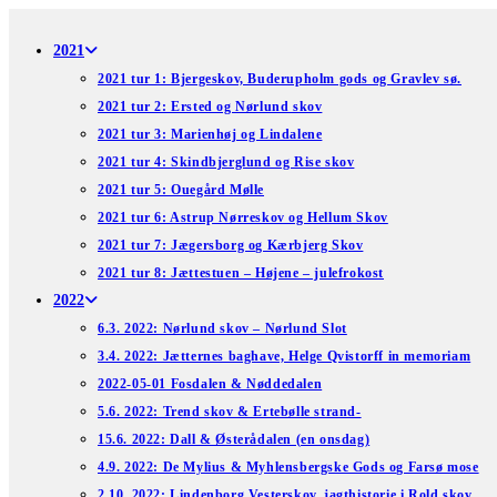
Skip
to
2021
content
2021 tur 1: Bjergeskov, Buderupholm gods og Gravlev sø.
2021 tur 2: Ersted og Nørlund skov
2021 tur 3: Marienhøj og Lindalene
2021 tur 4: Skindbjerglund og Rise skov
2021 tur 5: Ouegård Mølle
2021 tur 6: Astrup Nørreskov og Hellum Skov
2021 tur 7: Jægersborg og Kærbjerg Skov
2021 tur 8: Jættestuen – Højene – julefrokost
2022
6.3. 2022: Nørlund skov – Nørlund Slot
3.4. 2022: Jætternes baghave, Helge Qvistorff in memoriam
2022-05-01 Fosdalen & Nøddedalen
5.6. 2022: Trend skov & Ertebølle strand-
15.6. 2022: Dall & Østerådalen (en onsdag)
4.9. 2022: De Mylius & Myhlensbergske Gods og Farsø mose
2.10. 2022: Lindenborg Vesterskov, jagthistorie i Rold skov