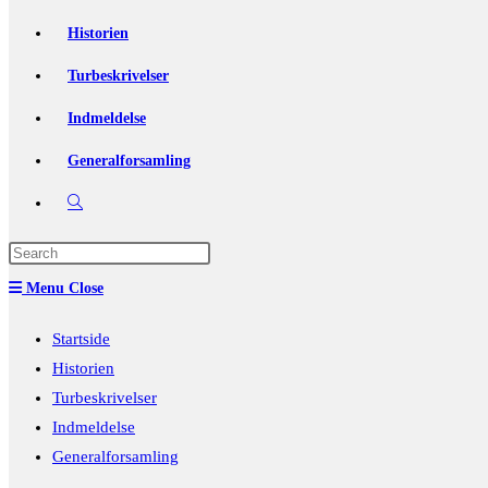
Historien
Turbeskrivelser
Indmeldelse
Generalforsamling
Toggle
website
Press
Escape
search
Menu
Close
to
close
Startside
the
Historien
search
Turbeskrivelser
panel.
Indmeldelse
Generalforsamling