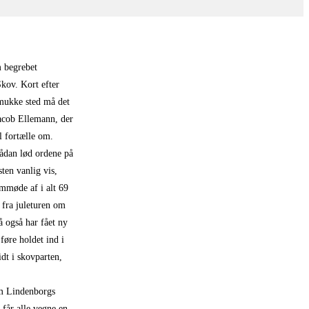
m begrebet
Skov. Kort efter
mukke sted må det
Jacob Ellemann, der
l fortælle om.
Sådan lød ordene på
ten vanlig vis,
emmøde af i alt 69
 fra juleturen om
 også har fået ny
føre holdet ind i
dt i skovparten,
om Lindenborgs
 får alle vegne en