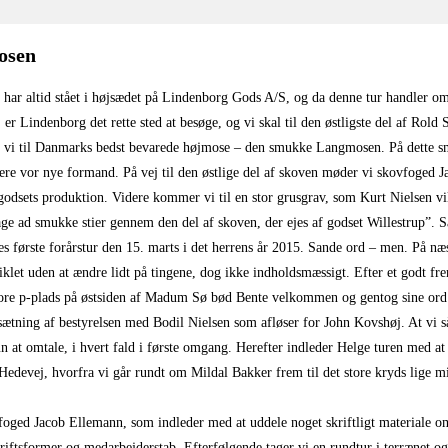
osen
t har altid stået i højsædet på Lindenborg Gods A/S, og da denne tur handler o
er Lindenborg det rette sted at besøge, og vi skal til den østligste del af Rold 
e vi til Danmarks bedst bevarede højmose – den smukke Langmosen. På dette s
tere vor nye formand. På vej til den østlige del af skoven møder vi skovfoged 
 godsets produktion. Videre kommer vi til en stor grusgrav, som Kurt Nielsen vi
bage ad smukke stier gennem den del af skoven, der ejes af godset Willestrup”. 
es første forårstur den 15. marts i det herrens år 2015. Sande ord – men. På næs
iklet uden at ændre lidt på tingene, dog ikke indholdsmæssigt. Efter et godt fr
tore p-plads på østsiden af Madum Sø bød Bente velkommen og gentog sine ord
tning af bestyrelsen med Bodil Nielsen som afløser for John Kovshøj. At vi så
 at omtale, i hvert fald i første omgang. Herefter indleder Helge turen med at 
edevej, hvorfra vi går rundt om Mildal Bakker frem til det store kryds lige mi
oged Jacob Ellemann, som indleder med at uddele noget skriftligt materiale 
 driftsformer og medarbejderstab. Efterfølgende tager vi en rundtur i terrænet og