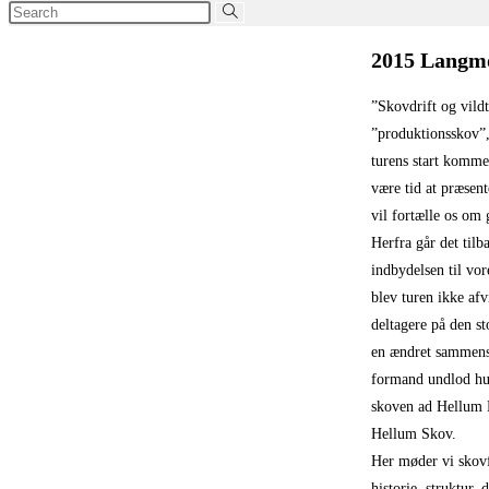
Search
this
2015 Langm
website
”Skovdrift og vild
”produktionsskov”, 
turens start komm
være tid at præsen
vil fortælle os om
Herfra går det til
indbydelsen til vor
blev turen ikke afv
deltagere på den s
en ændret sammensæ
formand undlod hun
skoven ad Hellum H
Hellum Skov.
Her møder vi skovf
historie, struktur,