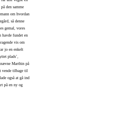
gt på den samme
llemann om hvordan
egård, så denne
tes gemal, vores
n havde fundet en
¬ragende vis om
ar jo en enkelt
ttet plads’,
udnævne Marthin på
 vende tilbage til
ade også at gå ind
art på en ny og