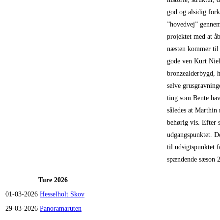
god og alsidig for
”hovedvej” gennem 
projektet med at å
næsten kommer til 
gode ven Kurt Niel
bronzealderbygd, h
selve grusgravninge
ting som Bente hav
således at Marthin
behørig vis. Efter 
udgangspunktet. De
til udsigtspunktet 
spændende sæson 
Ture 2026
01-03-2026
Hesselholt Skov
29-03-2026
Panoramaruten