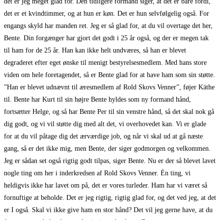
det er jeg meget glad for. Den tidligere formand siger, at det er bare fordi,
det er et kvindtimmer, og at hun er køn. Det er hun selvfølgelig også. For
engangs skyld har manden ret. Jeg er så glad for, at du vil overtage det her,
Bente. Din forgænger har gjort det godt i 25 år også, og der er megen tak
til ham for de 25 år. Han kan ikke helt undværes, så han er blevet
degraderet efter eget ønske til menigt bestyrelsesmedlem. Med hans store
viden om hele foretagendet, så er Bente glad for at have ham som sin støtte.
”Han er blevet udnævnt til æresmedlem af Rold Skovs Venner”, føjer Käthe
til. Bente har Kurt til sin højre Bente hyldes som ny formand hånd,
fortsætter Helge, og så har Bente Per til sin venstre hånd, så det skal nok gå
dig godt, og vi vil støtte dig med alt det, vi overhovedet kan. Vi er glade
for at du vil påtage dig det ærværdige job, og når vi skal ud at gå næste
gang, så er det ikke mig, men Bente, der siger godmorgen og velkommen.
Jeg er sådan set også rigtig godt tilpas, siger Bente. Nu er der så blevet lavet
nogle ting om her i inderkredsen af Rold Skovs Venner. Én ting, vi
heldigvis ikke har lavet om på, det er vores turleder. Ham har vi været så
fornuftige at beholde. Det er jeg rigtig, rigtig glad for, og det ved jeg, at det
er I også. Skal vi ikke give ham en stor hånd? Det vil jeg gerne have, at du