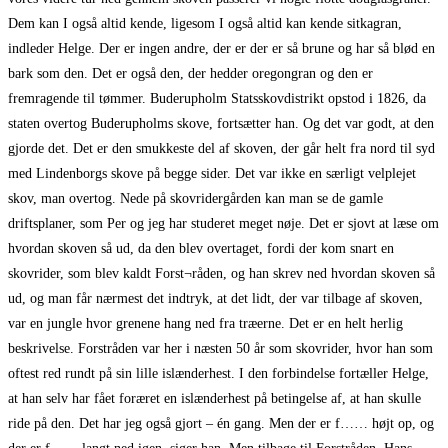
Dem kan I også altid kende, ligesom I også altid kan kende sitkagran,
indleder Helge. Der er ingen andre, der er der er så brune og har så blød en
bark som den. Det er også den, der hedder oregongran og den er
fremragende til tømmer. Buderupholm Statsskovdistrikt opstod i 1826, da
staten overtog Buderupholms skove, fortsætter han. Og det var godt, at den
gjorde det. Det er den smukkeste del af skoven, der går helt fra nord til syd
med Lindenborgs skove på begge sider. Det var ikke en særligt velplejet
skov, man overtog. Nede på skovridergården kan man se de gamle
driftsplaner, som Per og jeg har studeret meget nøje. Det er sjovt at læse om
hvordan skoven så ud, da den blev overtaget, fordi der kom snart en
skovrider, som blev kaldt Forst¬råden, og han skrev ned hvordan skoven så
ud, og man får nærmest det indtryk, at det lidt, der var tilbage af skoven,
var en jungle hvor grenene hang ned fra træerne. Det er en helt herlig
beskrivelse. Forstråden var her i næsten 50 år som skovrider, hvor han som
oftest red rundt på sin lille islænderhest. I den forbindelse fortæller Helge,
at han selv har fået foræret en islænderhest på betingelse af, at han skulle
ride på den. Det har jeg også gjort – én gang. Men der er f…… højt op, og