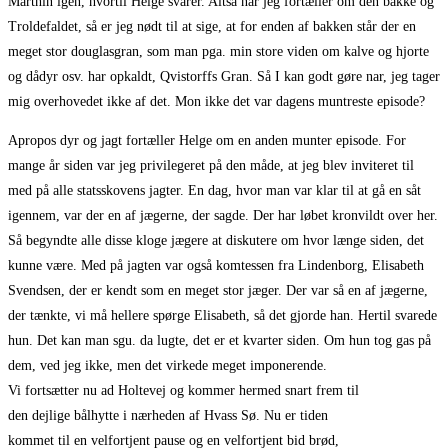
Marthin igen, hvortil Helge svarer. Altså når jeg fortæller om den bakke og
Troldefaldet, så er jeg nødt til at sige, at for enden af bakken står der en
meget stor douglasgran, som man pga. min store viden om kalve og hjorte
og dådyr osv. har opkaldt, Qvistorffs Gran. Så I kan godt gøre nar, jeg tager
mig overhovedet ikke af det. Mon ikke det var dagens muntreste episode?
Apropos dyr og jagt fortæller Helge om en anden munter episode. For
mange år siden var jeg privilegeret på den måde, at jeg blev inviteret til
med på alle statsskovens jagter. En dag, hvor man var klar til at gå en såt
igennem, var der en af jægerne, der sagde. Der har løbet kronvildt over her.
Så begyndte alle disse kloge jægere at diskutere om hvor længe siden, det
kunne være. Med på jagten var også komtessen fra Lindenborg, Elisabeth
Svendsen, der er kendt som en meget stor jæger. Der var så en af jægerne,
der tænkte, vi må hellere spørge Elisabeth, så det gjorde han. Hertil svarede
hun. Det kan man sgu. da lugte, det er et kvarter siden. Om hun tog gas på
dem, ved jeg ikke, men det virkede meget imponerende.
Vi fortsætter nu ad Holtevej og kommer hermed snart frem til
den dejlige bålhytte i nærheden af Hvass Sø. Nu er tiden
kommet til en velfortjent pause og en velfortjent bid brød,