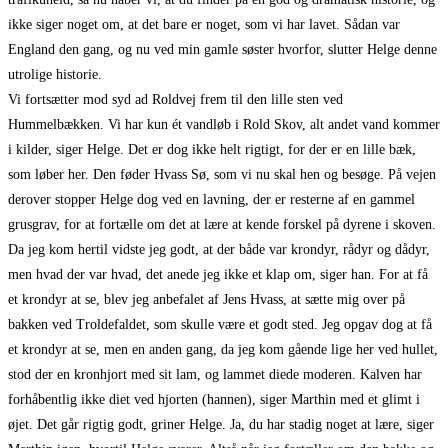
ikke siger noget om, at det bare er noget, som vi har lavet. Sådan var
England den gang, og nu ved min gamle søster hvorfor, slutter Helge denne
utrolige historie.
Vi fortsætter mod syd ad Roldvej frem til den lille sten ved
Hummelbækken. Vi har kun ét vandløb i Rold Skov, alt andet vand kommer
i kilder, siger Helge. Det er dog ikke helt rigtigt, for der er en lille bæk,
som løber her. Den føder Hvass Sø, som vi nu skal hen og besøge. På vejen
derover stopper Helge dog ved en lavning, der er resterne af en gammel
grusgrav, for at fortælle om det at lære at kende forskel på dyrene i skoven.
Da jeg kom hertil vidste jeg godt, at der både var krondyr, rådyr og dådyr,
men hvad der var hvad, det anede jeg ikke et klap om, siger han. For at få
et krondyr at se, blev jeg anbefalet af Jens Hvass, at sætte mig over på
bakken ved Troldefaldet, som skulle være et godt sted. Jeg opgav dog at få
et krondyr at se, men en anden gang, da jeg kom gående lige her ved hullet,
stod der en kronhjort med sit lam, og lammet diede moderen. Kalven har
forhåbentlig ikke diet ved hjorten (hannen), siger Marthin med et glimt i
øjet. Det går rigtig godt, griner Helge. Ja, du har stadig noget at lære, siger