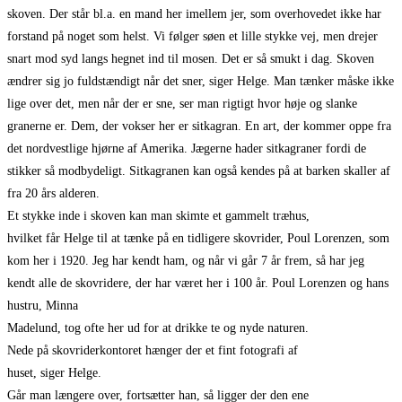
skoven. Der står bl.a. en mand her imellem jer, som overhovedet ikke har
forstand på noget som helst. Vi følger søen et lille stykke vej, men drejer
snart mod syd langs hegnet ind til mosen. Det er så smukt i dag. Skoven
ændrer sig jo fuldstændigt når det sner, siger Helge. Man tænker måske ikke
lige over det, men når der er sne, ser man rigtigt hvor høje og slanke
granerne er. Dem, der vokser her er sitkagran. En art, der kommer oppe fra
det nordvestlige hjørne af Amerika. Jægerne hader sitkagraner fordi de
stikker så modbydeligt. Sitkagranen kan også kendes på at barken skaller af
fra 20 års alderen.
Et stykke inde i skoven kan man skimte et gammelt træhus,
hvilket får Helge til at tænke på en tidligere skovrider, Poul Lorenzen, som
kom her i 1920. Jeg har kendt ham, og når vi går 7 år frem, så har jeg
kendt alle de skovridere, der har været her i 100 år. Poul Lorenzen og hans
hustru, Minna
Madelund, tog ofte her ud for at drikke te og nyde naturen.
Nede på skovriderkontoret hænger der et fint fotografi af
huset, siger Helge.
Går man længere over, fortsætter han, så ligger der den ene