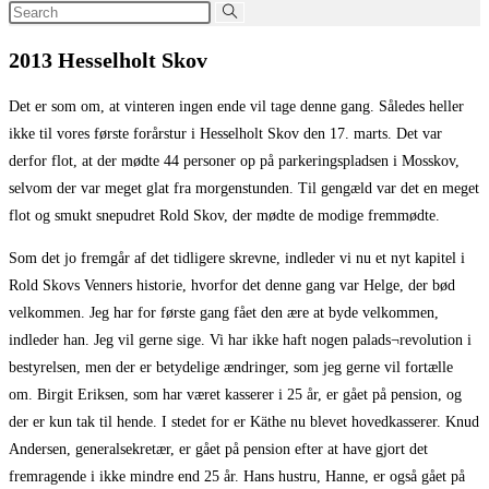
Search
this
2013 Hesselholt Skov
website
Det er som om, at vinteren ingen ende vil tage denne gang. Således heller
ikke til vores første forårstur i Hesselholt Skov den 17. marts. Det var
derfor flot, at der mødte 44 personer op på parkeringspladsen i Mosskov,
selvom der var meget glat fra morgenstunden. Til gengæld var det en meget
flot og smukt snepudret Rold Skov, der mødte de modige fremmødte.
Som det jo fremgår af det tidligere skrevne, indleder vi nu et nyt kapitel i
Rold Skovs Venners historie, hvorfor det denne gang var Helge, der bød
velkommen. Jeg har for første gang fået den ære at byde velkommen,
indleder han. Jeg vil gerne sige. Vi har ikke haft nogen palads¬revolution i
bestyrelsen, men der er betydelige ændringer, som jeg gerne vil fortælle
om. Birgit Eriksen, som har været kasserer i 25 år, er gået på pension, og
der er kun tak til hende. I stedet for er Käthe nu blevet hovedkasserer. Knud
Andersen, generalsekretær, er gået på pension efter at have gjort det
fremragende i ikke mindre end 25 år. Hans hustru, Hanne, er også gået på