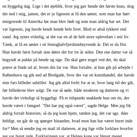
en hyggelig dag. Lige i det øjeblik, hvor jeg gav hende det første knus, slog
det ned i mig, jamen, det er jo ligesom at få den søster, som man har hørt
emigrerede til Amerika før man blev født og som man aldrig har set. Det
var ligesom, jeg havde kendt hende hele livet. Blod er altså tykkere end
vand. Jeg synes virkelig, at det var en af de helt store oplevelser i mit liv.
Tænk, at få en søster i sit femoghalvfjerdsindstyvende år. Det er da flot.
Hun havde først fortalt sine døtre det for tre år siden. Den ene datter var så
begyndt at pukke på hende og sige. Du skal gøre noget ved det, du skal
prøve at finde ud af, hvem din far var. Hun fortalte, at hun gik på arbejde i
København og gik ned ad Bredgade, hvor der var en kunsthandel, der havde
min fars billeder udstillet. Jeg gik altid forbi for at se, hvor lang tid der gik,
før billederne blev solgt. De var så søde, både moderen og datteren og vi
havde det virkeligt så hyggeligt. På et tidspunkt snakkede hun om én, der
havde været i fængsel. ”Det har jeg også været”, sagde Helge. Men jeg fik
aldrig fortalt historien, så da jeg kom hjem, tænkte jeg, det var sgu. ikke
heldigt, nu går de og spørger hinanden, hvad mon han har været buret inde
for? Men så sendte jeg en mail til datteren, at jeg lige ville forklare hvorfor
jeg var buret inde. Forklaringen var, at Helges kone var blevet meget