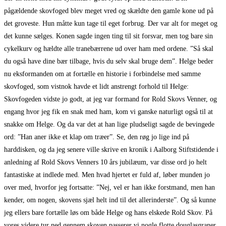
pågældende skovfoged blev meget vred og skældte den gamle kone ud på
det groveste. Hun måtte kun tage til eget forbrug. Der var alt for meget og
det kunne sælges. Konen sagde ingen ting til sit forsvar, men tog bare sin
cykelkurv og hældte alle tranebærrene ud over ham med ordene. ”Så skal
du også have dine bær tilbage, hvis du selv skal bruge dem”. Helge beder
nu eksformanden om at fortælle en historie i forbindelse med samme
skovfoged, som vistnok havde et lidt anstrengt forhold til Helge:
Skovfogeden vidste jo godt, at jeg var formand for Rold Skovs Venner, og
engang hvor jeg fik en snak med ham, kom vi ganske naturligt også til at
snakke om Helge. Og da var det at han lige pludseligt sagde de bevingede
ord: ”Han aner ikke et klap om træer”. Se, den røg jo lige ind på
harddisken, og da jeg senere ville skrive en kronik i Aalborg Stiftstidende i
anledning af Rold Skovs Venners 10 års jubilæum, var disse ord jo helt
fantastiske at indlede med. Men hvad hjertet er fuld af, løber munden jo
over med, hvorfor jeg fortsatte: ”Nej, vel er han ikke forstmand, men han
kender, om nogen, skovens sjæl helt ind til det allerinderste”. Og så kunne
jeg ellers bare fortælle løs om både Helge og hans elskede Rold Skov. På
vores videre tur ned gennem skoven passerer vi nogle flotte douglasgraner.