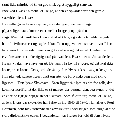
samt ikke mindst, tid til en god snak og et hyggeligt samvær.
Inde ved Hvass Sø fortæller Helge, at den er opkaldt efter den gamle
skovrider, Jens Hvass.
Han ville gerne have en sø her, men den gang var man meget
påpasselige i statsskovvæsenet med at bruge penge på den
slags. Men det fandt Jens Hvass ud af at klare, og i dette tilfælde ringede
han til civilforsvaret og sagde. I kan få en opgave her i skoven, hvor I kan
lære jeres folk hvordan man kan gøre det ene og det andet. Chefen for
civilforsvaret var ikke rigtig med på hvad Jens Hvass mente. Jo, sagde Jens
Hvass, vi skal have lavet en sø. Det kan I få lov til at gøre, og det skal ikke
koste jer en krone. Det gjorde de så, og Jens Hvass fik sin sø ganske gratis.
Han plantede senere træer rundt om søen og forsynede dem med skilte
ligesom i ’Den Jyske Skovhave’. Søen ligger så tilpas afsides for folk, der
kommer nordfra, at der ikke er så mange, der besøger den. Jeg synes, at det
er et af de rigtige dejlige steder i skoven. Som så ofte før, fortæller Helge,
at Jens Hvass var skovrider her i skoven fra 1940 til 1970. Han afløste Poul
Lorenzen, som blev udnævnt til skovdirektør under krigen som følge af sine
store diplomatiske evner. I begyndelsen var Helges forhold til Jens Hvass