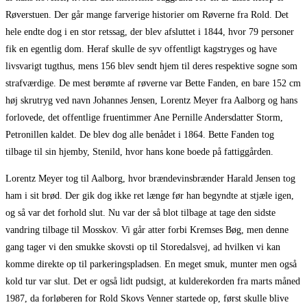
Røverstuen. Der går mange farverige historier om Røverne fra Rold. Det
hele endte dog i en stor retssag, der blev afsluttet i 1844, hvor 79 personer
fik en egentlig dom. Heraf skulle de syv offentligt kagstryges og have
livsvarigt tugthus, mens 156 blev sendt hjem til deres respektive sogne som
strafværdige. De mest berømte af røverne var Bette Fanden, en bare 152 cm
høj skrutryg ved navn Johannes Jensen, Lorentz Meyer fra Aalborg og hans
forlovede, det offentlige fruentimmer Ane Pernille Andersdatter Storm,
Petronillen kaldet. De blev dog alle benådet i 1864. Bette Fanden tog
tilbage til sin hjemby, Stenild, hvor hans kone boede på fattiggården.
Lorentz Meyer tog til Aalborg, hvor brændevinsbrænder Harald Jensen tog
ham i sit brød. Der gik dog ikke ret længe før han begyndte at stjæle igen,
og så var det forhold slut. Nu var der så blot tilbage at tage den sidste
vandring tilbage til Mosskov. Vi går atter forbi Kremses Bøg, men denne
gang tager vi den smukke skovsti op til Storedalsvej, ad hvilken vi kan
komme direkte op til parkeringspladsen. En meget smuk, munter men også
kold tur var slut. Det er også lidt pudsigt, at kulderekorden fra marts måned
1987, da forløberen for Rold Skovs Venner startede op, først skulle blive