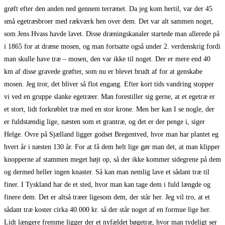
grøft efter den anden ned gennem terrænet. Da jeg kom hertil, var der 45
små egetræsbroer med rækværk hen over dem. Det var alt sammen noget,
som Jens Hvass havde lavet. Disse dræningskanaler startede man allerede på
i 1865 for at dræne mosen, og man fortsatte også under 2. verdenskrig fordi
man skulle have træ – mosen, den var ikke til noget. Der er mere end 40
km af disse gravede grøfter, som nu er blevet brudt af for at genskabe
mosen. Jeg tror, det bliver så flot engang. Efter kort tids vandring stopper
vi ved en gruppe slanke egetræer. Man forestiller sig gerne, at et egetræ er
et stort, lidt forkrøblet træ med en stor krone. Men her kan I se nogle, der
er fuldstændig lige, næsten som et grantræ, og det er der penge i, siger
Helge. Ovre på Sjælland ligger godset Bregentved, hvor man har plantet eg
hvert år i næsten 130 år. For at få dem helt lige gør man det, at man klipper
knopperne af stammen meget højt op, så der ikke kommer sidegrene på dem
og dermed heller ingen knaster. Så kan man nemlig lave et sådant træ til
finer. I Tyskland har de et sted, hvor man kan tage dem i fuld længde og
finere dem. Det er altså træer ligesom dem, der står her. Jeg vil tro, at et
sådant træ koster cirka 40.000 kr. så der står noget af en formue lige her.
Lidt længere fremme ligger der et nyfældet bøgetræ, hvor man tydeligt ser