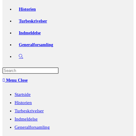
Historien
Turbeskrivelser
Indmeldelse
Generalforsamling
Toggle
website
Press
Escape
search
Menu
Close
to
close
Startside
the
Historien
search
Turbeskrivelser
panel.
Indmeldelse
Generalforsamling