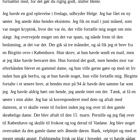
fortsætter med, for det gør du rigtig godt, slutter Bente.
Jeg havde en god oplevelse i fredags, udbryder Helge. Jeg har fået en ny
søster. Jeg anede ikke hendes eksistens. Jeg fik en mail i juni måned, som
var meget kryptisk, hvor der var én, der ville fortælle mig noget om min
slægt. Jeg overvejede meget om det var spam, og nåede frem til den
beslutning, at det var det. Der gik så tre måneder, og så fik jeg et brev fra
en Birgitte ovre i København. Hun skrev, at hun havde sendt en mail, men
at jeg ikke havde besvaret den. Hun forstod det godt, men hendes mor var
efterhånden blevet en gammel dame, og hun ville gerne gøre op med sit liv
inden hun gik herfra, og at hun havde noget, hun ville fortælle mig. Birgitte
fortalte i et senere brev, at hendes mor på 94 år havde den samme far som
jeg. Jeg havde aldrig hørt om hende, jeg anede intet om det. Tænk, at få en
søster i min alder. Jeg har så korresponderet med dem og aftalt med
datteren, at vi skulle vente til foråret inden jeg tog over til den gamle
skrøbelige dame. Det blev aftalt til den 15. marts. Pernille og jeg fløj over
til København og skulle til frokost og tog derud til Vanløse. Jeg blev noget
overrasket da den gamle dame selv åbnede døren. Rank, velplejet og med et
meget smukt ansigt. Fuldstændig frisk og klar i hovedet, og vi havde sådan