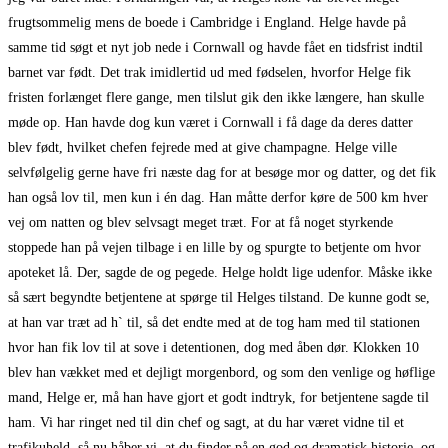
frugtsommelig mens de boede i Cambridge i England. Helge havde på
samme tid søgt et nyt job nede i Cornwall og havde fået en tidsfrist indtil
barnet var født. Det trak imidlertid ud med fødselen, hvorfor Helge fik
fristen forlænget flere gange, men tilslut gik den ikke længere, han skulle
møde op. Han havde dog kun været i Cornwall i få dage da deres datter
blev født, hvilket chefen fejrede med at give champagne. Helge ville
selvfølgelig gerne have fri næste dag for at besøge mor og datter, og det fik
han også lov til, men kun i én dag. Han måtte derfor køre de 500 km hver
vej om natten og blev selvsagt meget træt. For at få noget styrkende
stoppede han på vejen tilbage i en lille by og spurgte to betjente om hvor
apoteket lå. Der, sagde de og pegede. Helge holdt lige udenfor. Måske ikke
så sært begyndte betjentene at spørge til Helges tilstand. De kunne godt se,
at han var træt ad h` til, så det endte med at de tog ham med til stationen
hvor han fik lov til at sove i detentionen, dog med åben dør. Klokken 10
blev han vækket med et dejligt morgenbord, og som den venlige og høflige
mand, Helge er, må han have gjort et godt indtryk, for betjentene sagde til
ham. Vi har ringet ned til din chef og sagt, at du har været vidne til et
trafikuheld, så nu håber vi, at du finder på en god og dramatisk historie, og