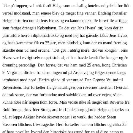
ikke på toppen, vel nok fordi Helge som en høflig hotelmand ydede for lidt
verbal modstand, men senere blev de meget fine venner. Endelig fortæller
Helge historien om da Jens Hvass og en kammerat skulle forestille at tigge
som fattige drenge i København. Da det var Jens Hvass` tur, kom der en
pæn ældre herre i diplomatfrakke og med høj hat gående. Både Jens Hvass
og hans kammerat fik en 25 øre, men pludselig kom der en mand frem og
skældte dem ud med ordene. ”Det gør I aldrig mere, det var kongen”. Jens
Hvass var i øvrigt selv meget stolt af, at han havde kendt fire konger og én
dronning personligt. Den første, det var ham med 25 øren, kong Christian
9. Vi går nu direkte fra dæmningen ud på Ardenvej og følger denne langs
jernbanen mod nord. Herfra går vi til venstre ad Den Grønne Vej ind til
Røverstuen. Her fortæller Helge naturligvis om røvernes meritter. Hvordan
de trak snore, der var forbundne med sølvklokker, ud over vejen, så de
kunne høre når nogen kom forbi. Man vidste ikke så meget om Røverne fra
Rold førend skovrider Stougaard fra Lindenborg gjorde Helge opmærksom
på, at Jeppe Aakjær havde skrevet noget i et værk, der hedder Steen
Steensen Blichers Livstragedie. Heri fortæller han om Blicher og cirka 25
af hans noveller, hvoraf den historiske baggrund for en af disse netop er