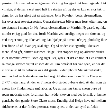
pension. Hun var sekretær igennem 25 år og har gjort det fremragende. Det
vil sige, at de har været med helt fra starten af, og der er kun en stor tak til
dem, for de har gjort det så strålende. John Kovshøj, bestyrelsesmedlem,
har overtaget sekretærposten. Generalsekretær bliver man først efter lang og
tro tjeneste i mange år. Nyt bestyrelsesmedlem er Marthin Nygaard, og ikke
mindst er jeg glad for det, fordi Marthin ved utroligt meget om skoven, og
ved meget som jeg ikke ved, og kan hjælpe på turene, når jeg pludselig ikke
kan finde ud af, hvad jeg skal sige. Og så er der vist egentlig ikke sket
mere, så vi går, slutter skælmen Helge. Han stopper dog op allerede straks
vi er kommet over til søen og siger. Jeg synes, at det er flot, at I er kommet
så mange selvom vejret er som det er. Om området her ved søen, er der det
at fortælle: At vi befinder os i det gamle Buderupholm Statsskovdistrikt,
som nu hedder Naturstyrelsen Aalborg. At stien rundt om Store Økssø er
2.777 meter lang. At den er 7 meter dyb på det dybeste sted. At der, som de
eneste fisk findes nogle små aborrer. Og at man nu kan se sneen ovre på
søens modsatte side, fordi man har ryddet skoven med det formål, at kunne
genskabe den gamle Store Økssø mose. Endelig skal Helge have ud mellem
sidebenene, at der findes personer, som synes, at det var synd at fælde