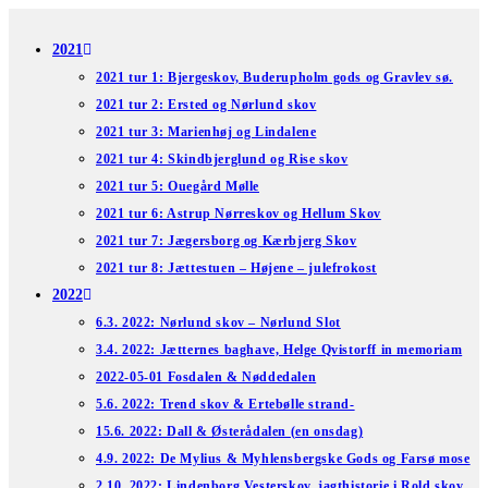
Skip
to
2021
content
2021 tur 1: Bjergeskov, Buderupholm gods og Gravlev sø.
2021 tur 2: Ersted og Nørlund skov
2021 tur 3: Marienhøj og Lindalene
2021 tur 4: Skindbjerglund og Rise skov
2021 tur 5: Ouegård Mølle
2021 tur 6: Astrup Nørreskov og Hellum Skov
2021 tur 7: Jægersborg og Kærbjerg Skov
2021 tur 8: Jættestuen – Højene – julefrokost
2022
6.3. 2022: Nørlund skov – Nørlund Slot
3.4. 2022: Jætternes baghave, Helge Qvistorff in memoriam
2022-05-01 Fosdalen & Nøddedalen
5.6. 2022: Trend skov & Ertebølle strand-
15.6. 2022: Dall & Østerådalen (en onsdag)
4.9. 2022: De Mylius & Myhlensbergske Gods og Farsø mose
2.10. 2022: Lindenborg Vesterskov, jagthistorie i Rold skov