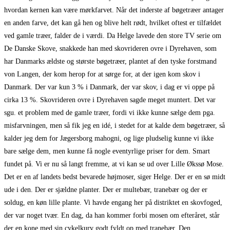
hvordan kernen kan være mørkfarvet. Når det inderste af bøgetræer antager
en anden farve, det kan gå hen og blive helt rødt, hvilket oftest er tilfældet
ved gamle træer, falder de i værdi. Da Helge lavede den store TV serie om
De Danske Skove, snakkede han med skovrideren ovre i Dyrehaven, som
har Danmarks ældste og største bøgetræer, plantet af den tyske forstmand
von Langen, der kom herop for at sørge for, at der igen kom skov i
Danmark. Der var kun 3 % i Danmark, der var skov, i dag er vi oppe på
cirka 13 %. Skovrideren ovre i Dyrehaven sagde meget muntert. Det var
sgu. et problem med de gamle træer, fordi vi ikke kunne sælge dem pga.
misfarvningen, men så fik jeg en idé, i stedet for at kalde dem bøgetræer, så
kalder jeg dem for Jægersborg mahogni, og lige pludselig kunne vi ikke
bare sælge dem, men kunne få nogle eventyrlige priser for dem. Smart
fundet på. Vi er nu så langt fremme, at vi kan se ud over Lille Økssø Mose.
Det er en af landets bedst bevarede højmoser, siger Helge. Der er en sø midt
ude i den. Der er sjældne planter. Der er multebær, tranebær og der er
soldug, en køn lille plante. Vi havde engang her på distriktet en skovfoged,
der var noget tvær. En dag, da han kommer forbi mosen om efteråret, står
der en kone med sin cykelkurv godt fyldt op med tranebær. Den