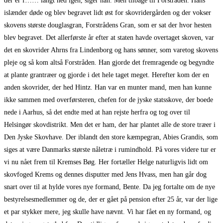
der er f…… langt ned igen, siger han. Men tilbage til Forstråden. Hans
islænder døde og blev begravet lidt øst for skovridergården og der vokser
skovens største douglasgran, Forstrådens Gran, som er sat der hvor hesten
blev begravet. Det allerførste år efter at staten havde overtaget skoven, var
det en skovrider Ahrns fra Lindenborg og hans sønner, som varetog skovens
pleje og så kom altså Forstråden. Han gjorde det fremragende og begyndte
at plante grantræer og gjorde i det hele taget meget. Herefter kom der en
anden skovrider, der hed Hintz. Han var en munter mand, men han kunne
ikke sammen med overførsteren, chefen for de jyske statsskove, der boede
nede i Aarhus, så det endte med at han rejste herfra og tog over til
Helsingør skovdistrikt. Men det er ham, der har plantet alle de store træer i
Den Jyske Skovhave. Der iblandt den store kæmpegran, Abies Grandis, som
siges at være Danmarks største nåletræ i rumindhold. På vores videre tur er
vi nu nået frem til Kremses Bøg. Her fortæller Helge naturligvis lidt om
skovfoged Krems og dennes disputter med Jens Hvass, men han går dog
snart over til at hylde vores nye formand, Bente. Da jeg fortalte om de nye
bestyrelsesmedlemmer og de, der er gået på pension efter 25 år, var der lige
et par stykker mere, jeg skulle have nævnt. Vi har fået en ny formand, og