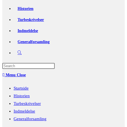
Historien
Turbeskrivelser
Indmeldelse
Generalforsamling
Toggle
website
Press
Escape
search
Menu
Close
to
close
Startside
the
Historien
search
Turbeskrivelser
panel.
Indmeldelse
Generalforsamling