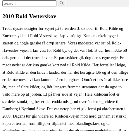
Search
this
2010 Rold Vesterskov
website
Trods dystre udsigter for vejret på turen den 3. oktober til Rold Kilde og
Enebærstykket i Rold Vesterskov, slap vi nådigt. Kun en enkelt byge i
starten og nogle ganske få dryp senere. Vores mødested var sat på Rold-
Haverslev vejen 1 km vest for Rold by, og det var flot, at der her mødte 58
deltagere op i det truende vejr. Et par stykker gik dog deres egne veje. Fra
mødestedet er der kun ganske kort ned til Rold Kilde. Her fortæller Helge,
at Rold Kilde er den kilde i landet, der har det hurtigste løb og at den tillige
er det nærmeste vi kan komme på en bjergbæk. Området består af ikke bare
én, men af flere kilder, og lidt længere fremme strømmer der da også to
væld mere op af jorden. Et på hver side af vejen. Hele kildeområdet er
særdeles smukt, og her er der endda udsigt ud over ådalen og videre til
Damborg i Nørlund Skov. Det var netop her vi gik forbi på oktoberturen i
2009. Dagens tur går videre ad Kildebækvejen mod nord gennem et stærkt
kuperet terræn, som tillige er tilplantet med blandingsskov, og da
efterårsfarverne begynder at vise sig, er det alt sammen medvirkende til, at