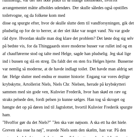
rummeligt, var der slet ikke plads til så mange mennesker, hvorfor
arrangementet måtte afholdes udendørs. Der skulle således også opstilles
toiletvogne, og da folkene kom med
disse og spurgte efter, hvor de skulle slutte dem til vandforsyningen, gik det
pludselig op for de to herrer, at der slet ikke var noget vand. Nu var gode
råd dyre. Hvordan skulle man dog klare det problem? Det løste dog sig selv
på bedste vis, for da Thinggaards store moderne busser var rullet ind og en
af chaufførerne stod og talte med Helge, sagde han pludselig. Jeg skal lige
ind i bussen og slå en streg. Da faldt der en sten fra Helges hjerte. Busserne
var nemlig så moderne, at de havde indlagt toilet. Det havde man aldrig set
før. Helge slutter med endnu er munter historie: Engang var vores dejlige
krybskytte, Artollerist Niels, Niels Chr. Nielsen, herude på krybskytteri
sammen med sin gode ven, Kulsvier Frederik, hvor han skød en ræv og
straks pelsede den, fordi pelsen jo kunne sælges. Han tog så skroget og
hængte det op på døren ind til Jagtslottet, hvortil Kulsvier Frederik spurgte
ham.
”Hvoffor gør du det Niels?” ”Jen ska vær nøjsom. A ska ett ha det hiele.
Greven ska osse ha nøj”, svarede Niels som den skælm, han var. På den