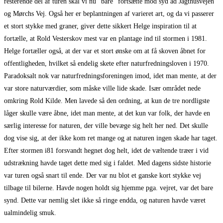
resterende del af turen skal vi nu ”bare” fortsætte mod syd ad Jagthusvejen
og Mørchs Vej. Også her er beplantningen af varieret art, og da vi passerer
et stort stykke med graner, giver dette sikkert Helge inspiration til at
fortælle, at Rold Vesterskov mest var en plantage ind til stormen i 1981.
Helge fortæller også, at der var et stort ønske om at få skoven åbnet for
offentligheden, hvilket så endelig skete efter naturfredningsloven i 1970.
Paradoksalt nok var naturfredningsforeningen imod, idet man mente, at der
var store naturværdier, som måske ville lide skade. Især området nede
omkring Rold Kilde. Men lavede så den ordning, at kun de tre nordligste
låger skulle være åbne, idet man mente, at det kun var folk, der havde en
særlig interesse for naturen, der ville bevæge sig helt her ned. Det skulle
dog vise sig, at der ikke kom ret mange og at naturen ingen skade har taget.
Efter stormen i81 forsvandt hegnet dog helt, idet de væltende træer i vid
udstrækning havde taget dette med sig i faldet. Med dagens sidste historie
var turen også snart til ende. Der var nu blot et ganske kort stykke vej
tilbage til bilerne. Havde nogen holdt sig hjemme pga. vejret, var det bare
synd. Dette var nemlig slet ikke så ringe endda, og naturen havde været
ualmindelig smuk.