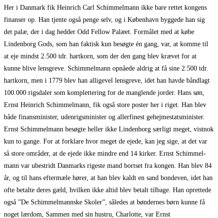
Her i Danmark fik Heinrich Carl Schimmelmann ikke bare rettet kongens
finanser op. Han tjente også penge selv, og i København byggede han sig
det palæ, der i dag hedder Odd Fellow Palæet. Formålet med at købe
Lindenborg Gods, som han faktisk kun besøgte én gang, var, at komme til
at eje mindst 2.500 tdr. hartkorn, som der den gang blev krævet for at
kunne blive lensgreve. Schimmelmann opnåede aldrig at få sine 2.500 tdr.
hartkorn, men i 1779 blev han alligevel lensgreve, idet han havde båndlagt
100.000 rigsdaler som komplettering for de manglende jorder. Hans søn,
Ernst Heinrich Schimmelmann, fik også store poster her i riget. Han blev
både finansminister, udenrigsminister og allerfinest gehejmestatsminister.
Ernst Schimmelmann besøgte heller ikke Lindenborg særligt meget, vistnok
kun to gange. For at forklare hvor meget de ejede, kan jeg sige, at det var
så store områder, at de ejede ikke mindre end 14 kirker. Ernst Schimmel-
mann var ubestridt Danmarks rigeste mand bortset fra kongen. Han blev 84
år, og til hans eftermæle hører, at han blev kaldt en sand bondeven, idet han
ofte betalte deres gæld, hvilken ikke altid blev betalt tilbage. Han oprettede
også ”De Schimmelmannske Skoler”, således at bøndernes børn kunne få
noget lærdom, Sammen med sin hustru, Charlotte, var Ernst