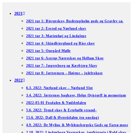
Skip
to
2021
content
2021 tur 1: Bjergeskov, Buderupholm gods og Gravlev sø.
2021 tur 2: Ersted og Nørlund skov
2021 tur 3: Marienhøj og Lindalene
2021 tur 4: Skindbjerglund og Rise skov
2021 tur 5: Ouegård Mølle
2021 tur 6: Astrup Nørreskov og Hellum Skov
2021 tur 7: Jægersborg og Kærbjerg Skov
2021 tur 8: Jættestuen – Højene – julefrokost
2022
6.3. 2022: Nørlund skov – Nørlund Slot
3.4. 2022: Jætternes baghave, Helge Qvistorff in memoriam
2022-05-01 Fosdalen & Nøddedalen
5.6. 2022: Trend skov & Ertebølle strand-
15.6. 2022: Dall & Østerådalen (en onsdag)
4.9. 2022: De Mylius & Myhlensbergske Gods og Farsø mose
2.10. 2022: Lindenborg Vesterskov, jagthistorie i Rold skov