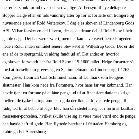
det er en smuk tur ud over det sædvanlige. Af hensyn til nye deltagere
stopper Helge efter en tids vandring atter op for at fortælle om tidligere og
nuværende ejere af Rold Vesterskov. I dag ejes skoven af Lindenborg Gods
A/S. Vi har forsket en del i hvem, der ejede denne del af Rold Skov i helt
gamle dage. Det har været svært, men det kan have været herredsfogeden
nede i Rold, inden området senere blev købt af Willestrup Gods. Det er det
ene af de to spørgsmål, vi aldrig fandt ud af. Det andet er, hvorfor
egeskoven forsvandt her fra Rold Skov i 15-1600 tallet. Helge forsætter så
med at fortælle om greveslægten Schimmelmann på Lindenborg. I 1762
kom greve, Heinrich Carl Schimmelmann, til Danmark som kongens
skatmester. Han kom nede fra Pommern, hvor hans far var købmand. Han
havde tjent en formue på at låne penge ud til at finansiere datidens krige
mellem de tyske hertugdømmer, og da der ikke altid var rede penge til
rådighed til at betale tilbage, blev han så i stedet afregnet i form af kostbart
meissener-porcelæn, hvilket skulle vise sig at være mere værd end de penge,
han havde haft til gode. Han flyttede herefter til fristaden Hamborg og
købte godset Ahrensburg.