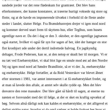
sandede jorder var det rene flødeskum for grantræet. Det blev hans
efterkommere, der kunne konstatere, at træerne hurtigt voksede sig store og
flotte, og at de havde en imponerende tilvækst i forhold til de fleste andre
steder i landet, slutter Helge. Fra Brændehusvejen drejer vi igen mod nord
og kommer derved snart frem til skyttens hus, eller Teglhus, som husets
egentlige navn er. Da det i dag er den 3. oktober, er den egentlige jagtsæson
også startet, hvilket vi også får syn for sagen af her, idet der hænger en stor
flot kronhjort ude under det dertil indrettede halvtag. En jagtkyndig
deltager, Frode Pedersen, kan se, at den netop er skudt her til morgen. Vi er
nu tæt ved Enebærstykket, vi skal blot lige en smule mod øst ad den Nordre
Vej og igen mod nord ad Søndre Brandlinie, så er vi der. Ja, enebærstykke
og enebærstykke. Helge fortæller, at da Rold Vesterskov var blevet åbnet
efter stormen i 1981, var amtet interesseret i at få enebærstykket fredet, og
at man så lavede den aftale, at amtet selv skulle rydde op. Men det blev
desværre den rene massakre. Der blev gået så hårdt til sagen, at enerne nu
næsten er forsvundet med det til følge, at der er sket en kraftig opvækst af
bøg. Selvom altså dårligt nok kan kaldes et enebærstykke, er det alligevel et
dejligt stykke natur, hvorfor vi da også vælger at holde frokost her hvor vi