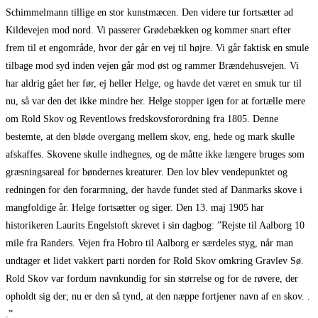
Schimmelmann tillige en stor kunstmæcen. Den videre tur fortsætter ad
Kildevejen mod nord. Vi passerer Grødebækken og kommer snart efter
frem til et engområde, hvor der går en vej til højre. Vi går faktisk en smule
tilbage mod syd inden vejen går mod øst og rammer Brændehusvejen. Vi
har aldrig gået her før, ej heller Helge, og havde det været en smuk tur til
nu, så var den det ikke mindre her. Helge stopper igen for at fortælle mere
om Rold Skov og Reventlows fredskovsforordning fra 1805. Denne
bestemte, at den bløde overgang mellem skov, eng, hede og mark skulle
afskaffes. Skovene skulle indhegnes, og de måtte ikke længere bruges som
græsningsareal for bøndernes kreaturer. Den lov blev vendepunktet og
redningen for den forarmning, der havde fundet sted af Danmarks skove i
mangfoldige år. Helge fortsætter og siger. Den 13. maj 1905 har
historikeren Laurits Engelstoft skrevet i sin dagbog: ”Rejste til Aalborg 10
mile fra Randers. Vejen fra Hobro til Aalborg er særdeles styg, når man
undtager et lidet vakkert parti norden for Rold Skov omkring Gravlev Sø.
Rold Skov var fordum navnkundig for sin størrelse og for de røvere, der
opholdt sig der; nu er den så tynd, at den næppe fortjener navn af en skov. .
.”