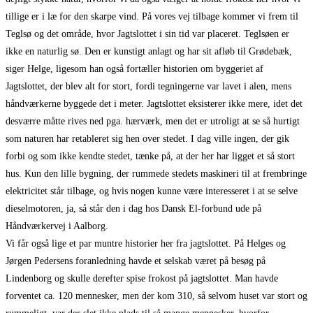
tillige er i læ for den skarpe vind. På vores vej tilbage kommer vi frem til
Teglsø og det område, hvor Jagtslottet i sin tid var placeret. Teglsøen er
ikke en naturlig sø. Den er kunstigt anlagt og har sit afløb til Grødebæk,
siger Helge, ligesom han også fortæller historien om byggeriet af
Jagtslottet, der blev alt for stort, fordi tegningerne var lavet i alen, mens
håndværkerne byggede det i meter. Jagtslottet eksisterer ikke mere, idet det
desværre måtte rives ned pga. hærværk, men det er utroligt at se så hurtigt
som naturen har retableret sig hen over stedet. I dag ville ingen, der gik
forbi og som ikke kendte stedet, tænke på, at der her har ligget et så stort
hus. Kun den lille bygning, der rummede stedets maskineri til at frembringe
elektricitet står tilbage, og hvis nogen kunne være interesseret i at se selve
dieselmotoren, ja, så står den i dag hos Dansk El-forbund ude på
Håndværkervej i Aalborg.
Vi får også lige et par muntre historier her fra jagtslottet. På Helges og
Jørgen Pedersens foranledning havde et selskab været på besøg på
Lindenborg og skulle derefter spise frokost på jagtslottet. Man havde
forventet ca. 120 mennesker, men der kom 310, så selvom huset var stort og