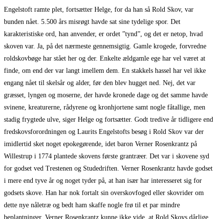
Engelstoft ramte plet, fortsætter Helge, for da han så Rold Skov, var
bunden nået. 5.500 års misrøgt havde sat sine tydelige spor. Det
karakteristiske ord, han anvender, er ordet ”tynd”, og det er netop, hvad
skoven var. Ja, på det nærmeste gennemsigtig. Gamle krogede, forvredne
roldskovbøge har stået her og der. Enkelte ældgamle ege har vel været at
finde, om end der var langt imellem dem. En stakkels hassel har vel ikke
engang nået til skelsår og alder, før den blev hugget ned. Nej, det var
græsset, lyngen og moserne, der havde kronede dage og det samme havde
svinene, kreaturerne, rådyrene og kronhjortene samt nogle fåtallige, men
stadig frygtede ulve, siger Helge og fortsætter. Godt tredive år tidligere end
fredskovsforordningen og Laurits Engelstofts besøg i Rold Skov var der
imidlertid sket noget epokegørende, idet baron Verner Rosenkrantz på
Willestrup i 1774 plantede skovens første grantræer. Det var i skovene syd
for godset ved Trestenen og Studedriften. Verner Rosenkrantz havde godset
i mere end tyve år og noget tyder på, at han især har interesseret sig for
godsets skove. Han har nok fortalt sin overskovfoged eller skovrider om
dette nye nåletræ og bedt ham skaffe nogle frø til et par mindre
beplantninger. Verner Rosenkrantz kunne ikke vide, at Rold Skovs dårlige,