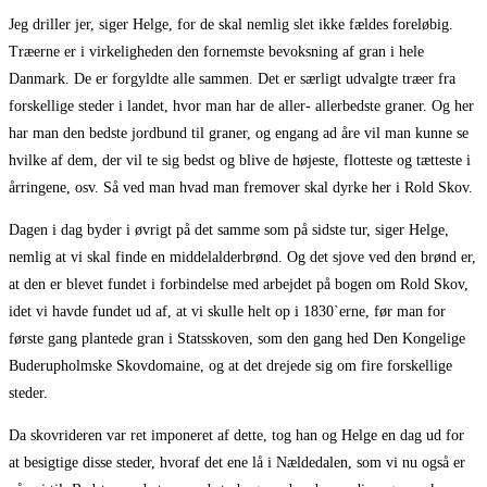
Jeg driller jer, siger Helge, for de skal nemlig slet ikke fældes foreløbig.
Træerne er i virkeligheden den fornemste bevoksning af gran i hele
Danmark. De er forgyldte alle sammen. Det er særligt udvalgte træer fra
forskellige steder i landet, hvor man har de aller- allerbedste graner. Og her
har man den bedste jordbund til graner, og engang ad åre vil man kunne se
hvilke af dem, der vil te sig bedst og blive de højeste, flotteste og tætteste i
årringene, osv. Så ved man hvad man fremover skal dyrke her i Rold Skov.
Dagen i dag byder i øvrigt på det samme som på sidste tur, siger Helge,
nemlig at vi skal finde en middelalderbrønd. Og det sjove ved den brønd er,
at den er blevet fundet i forbindelse med arbejdet på bogen om Rold Skov,
idet vi havde fundet ud af, at vi skulle helt op i 1830`erne, før man for
første gang plantede gran i Statsskoven, som den gang hed Den Kongelige
Buderupholmske Skovdomaine, og at det drejede sig om fire forskellige
steder.
Da skovrideren var ret imponeret af dette, tog han og Helge en dag ud for
at besigtige disse steder, hvoraf det ene lå i Nældedalen, som vi nu også er