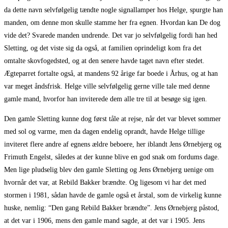
da dette navn selvfølgelig tændte nogle signallamper hos Helge, spurgte han
manden, om denne mon skulle stamme her fra egnen. Hvordan kan De dog
vide det? Svarede manden undrende. Det var jo selvfølgelig fordi han hed
Sletting, og det viste sig da også, at familien oprindeligt kom fra det
omtalte skovfogedsted, og at den senere havde taget navn efter stedet.
Ægteparret fortalte også, at mandens 92 årige far boede i Århus, og at han
var meget åndsfrisk. Helge ville selvfølgelig gerne ville tale med denne
gamle mand, hvorfor han inviterede dem alle tre til at besøge sig igen.
Den gamle Sletting kunne dog først tåle at rejse, når det var blevet sommer
med sol og varme, men da dagen endelig oprandt, havde Helge tillige
inviteret flere andre af egnens ældre beboere, her iblandt Jens Ørnebjerg og
Frimuth Engelst, således at der kunne blive en god snak om fordums dage.
Men lige pludselig blev den gamle Sletting og Jens Ørnebjerg uenige om
hvornår det var, at Rebild Bakker brændte. Og ligesom vi har det med
stormen i 1981, sådan havde de gamle også et årstal, som de virkelig kunne
huske, nemlig: “Den gang Rebild Bakker brændte”. Jens Ørnebjerg påstod,
at det var i 1906, mens den gamle mand sagde, at det var i 1905. Jens