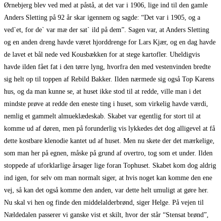
Ørnebjerg blev ved med at påstå, at det var i 1906, lige ind til den gamle
Anders Sletting på 92 år skar igennem og sagde: “Det var i 1905, og a
ved`et, for de` var mæ der sat` ild på dem”. Sagen var, at Anders Sletting
og en anden dreng havde været hjorddrenge for Lars Kjær, og en dag havde
de lavet et bål nede ved Kousbækken for at stege kartofler. Uheldigvis
havde ilden fået fat i den tørre lyng, hvorfra den med vestenvinden bredte
sig helt op til toppen af Rebild Bakker. Ilden nærmede sig også Top Karens
hus, og da man kunne se, at huset ikke stod til at redde, ville man i det
mindste prøve at redde den eneste ting i huset, som virkelig havde værdi,
nemlig et gammelt almueklædeskab. Skabet var egentlig for stort til at
komme ud af døren, men på forunderlig vis lykkedes det dog alligevel at få
dette kostbare klenodie kantet ud af huset. Men nu skete der det mærkelige,
som man her på egnen, måske på grund af overtro, tog som et under. Ilden
stoppede af uforklarlige årsager lige foran Tophuset. Skabet kom dog aldrig
ind igen, for selv om man normalt siger, at hvis noget kan komme den ene
vej, så kan det også komme den anden, var dette helt umuligt at gøre her.
Nu skal vi hen og finde den middelalderbrønd, siger Helge. På vejen til
Nældedalen passerer vi ganske vist et skilt, hvor der står “Stensat brønd”,