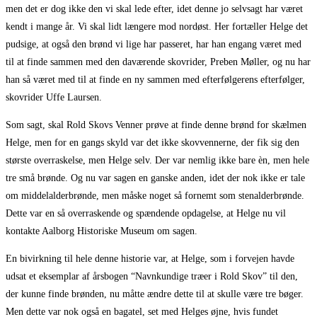
men det er dog ikke den vi skal lede efter, idet denne jo selvsagt har været
kendt i mange år. Vi skal lidt længere mod nordøst. Her fortæller Helge det
pudsige, at også den brønd vi lige har passeret, har han engang været med
til at finde sammen med den daværende skovrider, Preben Møller, og nu har
han så været med til at finde en ny sammen med efterfølgerens efterfølger,
skovrider Uffe Laursen.
Som sagt, skal Rold Skovs Venner prøve at finde denne brønd for skælmen
Helge, men for en gangs skyld var det ikke skovvennerne, der fik sig den
største overraskelse, men Helge selv. Der var nemlig ikke bare èn, men hele
tre små brønde. Og nu var sagen en ganske anden, idet der nok ikke er tale
om middelalderbrønde, men måske noget så fornemt som stenalderbrønde.
Dette var en så overraskende og spændende opdagelse, at Helge nu vil
kontakte Aalborg Historiske Museum om sagen.
En bivirkning til hele denne historie var, at Helge, som i forvejen havde
udsat et eksemplar af årsbogen “Navnkundige træer i Rold Skov” til den,
der kunne finde brønden, nu måtte ændre dette til at skulle være tre bøger.
Men dette var nok også en bagatel, set med Helges øjne, hvis fundet