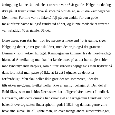
årringe, og kunne så meddele at træerne var 46 år gamle. Helge troede dog
ikke på, at træer kunne blive så store på blot 46 år, selv ikke kæmpegraner.
Men, men, Pernille var nu ikke så fejl på den endda, for den gode
maskinfører havde nu også fundet ud af det, og kunne meddele at træerne
var nøjagtigt 48 år gamle. Så dèt.
Disse træer, som står her, tror jeg næppe er mere end 40 år gamle, siger
Helge, og det er jo ret godt skuldret, men det er jo også det grantræ i
Danmark, som vokser hurtigst. Kæmpegranen kommer fra det nordvestlige
hjørne af Amerika, og man kan let kende træet på at det har nogle vabler
med tyndtflydende harpiks, som dufter særdeles dejligt hvis man trykker på
dem. Blot skal man passe på ikke at få det i øjnene, da det svier
forfærdeligt. Man skal heller ikke gøre det om sommeren, idet det
tiltrækker myggene, hvilket heller ikke er særligt behageligt. Den del af
Rold Skov, som nu kaldes Nørreskov, har tidligere båret navnet Lundbæk
Nørreskov, idet dette område har været ejet af herregården Lundbæk. Som
bekendt overtog staten Buderupholm gods i 1826, og da man gerne ville
have sine skove “hele”, købte man, ud over mange andre skovstrækninger,