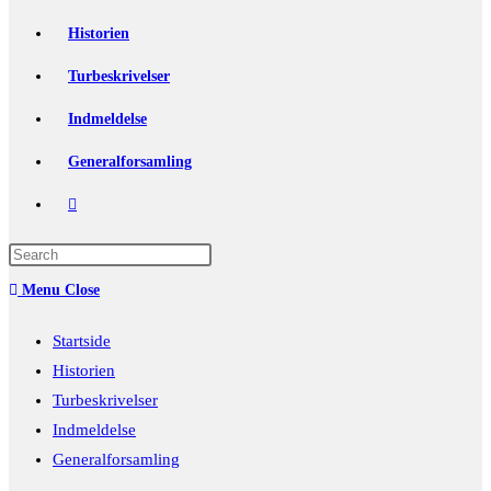
Historien
Turbeskrivelser
Indmeldelse
Generalforsamling
Toggle
website
Press
Escape
search
Menu
Close
to
close
Startside
the
Historien
search
Turbeskrivelser
panel.
Indmeldelse
Generalforsamling