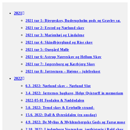
Skip
to
2021
content
2021 tur 1: Bjergeskov, Buderupholm gods og Gravlev sø.
2021 tur 2: Ersted og Nørlund skov
2021 tur 3: Marienhøj og Lindalene
2021 tur 4: Skindbjerglund og Rise skov
2021 tur 5: Ouegård Mølle
2021 tur 6: Astrup Nørreskov og Hellum Skov
2021 tur 7: Jægersborg og Kærbjerg Skov
2021 tur 8: Jættestuen – Højene – julefrokost
2022
6.3. 2022: Nørlund skov – Nørlund Slot
3.4. 2022: Jætternes baghave, Helge Qvistorff in memoriam
2022-05-01 Fosdalen & Nøddedalen
5.6. 2022: Trend skov & Ertebølle strand-
15.6. 2022: Dall & Østerådalen (en onsdag)
4.9. 2022: De Mylius & Myhlensbergske Gods og Farsø mose
2.10. 2022: Lindenborg Vesterskov, jagthistorie i Rold skov