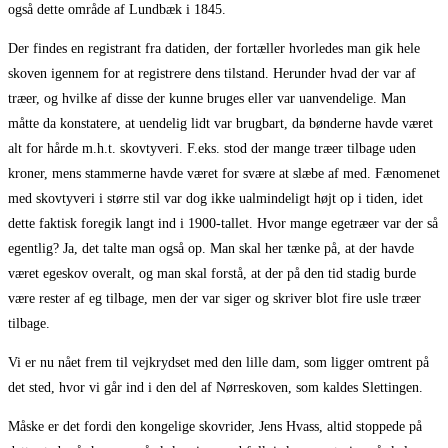
også dette område af Lundbæk i 1845.
Der findes en registrant fra datiden, der fortæller hvorledes man gik hele
skoven igennem for at registrere dens tilstand. Herunder hvad der var af
træer, og hvilke af disse der kunne bruges eller var uanvendelige. Man
måtte da konstatere, at uendelig lidt var brugbart, da bønderne havde været
alt for hårde m.h.t. skovtyveri. F.eks. stod der mange træer tilbage uden
kroner, mens stammerne havde været for svære at slæbe af med. Fænomenet
med skovtyveri i større stil var dog ikke ualmindeligt højt op i tiden, idet
dette faktisk foregik langt ind i 1900-tallet. Hvor mange egetræer var der så
egentlig? Ja, det talte man også op. Man skal her tænke på, at der havde
været egeskov overalt, og man skal forstå, at der på den tid stadig burde
være rester af eg tilbage, men der var siger og skriver blot fire usle træer
tilbage.
Vi er nu nået frem til vejkrydset med den lille dam, som ligger omtrent på
det sted, hvor vi går ind i den del af Nørreskoven, som kaldes Slettingen.
Måske er det fordi den kongelige skovrider, Jens Hvass, altid stoppede på