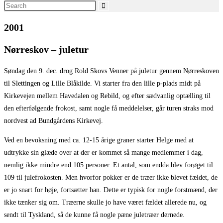
Search
this
2001
website
Nørreskov – juletur
Søndag den 9. dec. drog Rold Skovs Venner på juletur gennem Nørreskoven
til Slettingen og Lille Blåkilde. Vi starter fra den lille p-plads midt på
Kirkevejen mellem Havedalen og Rebild, og efter sædvanlig optælling til
den efterfølgende frokost, samt nogle få meddelelser, går turen straks mod
nordvest ad Bundgårdens Kirkevej.
Ved en bevoksning med ca. 12-15 årige graner starter Helge med at
udtrykke sin glæde over at der er kommet så mange medlemmer i dag,
nemlig ikke mindre end 105 personer. Et antal, som endda blev forøget til
109 til julefrokosten. Men hvorfor pokker er de træer ikke blevet fældet, de
er jo snart for høje, fortsætter han. Dette er typisk for nogle forstmænd, der
ikke tænker sig om. Træerne skulle jo have været fældet allerede nu, og
sendt til Tyskland, så de kunne få nogle pæne juletræer dernede.