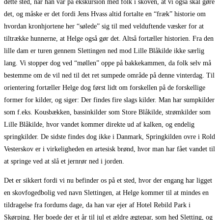
dette sted, når han var på ekskursion med folk i skoven, at vi også skal gøre
det, og måske er det fordi Jens Hvass altid fortalte en “fræk” historie om
hvordan kronhjortene her “sølede” sig til med velduftende væsker for at
tiltrække hunnerne, at Helge også gør det. Altså fortæller historien. Fra den
lille dam er turen gennem Slettingen ned mod Lille Blåkilde ikke særlig
lang. Vi stopper dog ved “møllen” oppe på bakkekammen, da folk selv må
bestemme om de vil ned til det ret sumpede område på denne vinterdag. Til
orientering fortæller Helge dog først lidt om forskellen på de forskellige
former for kilder, og siger: Der findes fire slags kilder. Man har sumpkilder
som f.eks. Kousbækken, bassinkilder som Store Blåkilde, strømkilder som
Lille Blåkilde, hvor vandet kommer direkte ud af kalken, og endelig
springkilder. De sidste findes dog ikke i Danmark, Springkilden ovre i Rold
Vesterskov er i virkeligheden en artesisk brønd, hvor man har fået vandet til
at springe ved at slå et jernrør ned i jorden.
Det er sikkert fordi vi nu befinder os på et sted, hvor der engang har ligget
en skovfogedbolig ved navn Slettingen, at Helge kommer til at mindes en
tildragelse fra fordums dage, da han var ejer af Hotel Rebild Park i
Skørping. Her boede der et år til jul et ældre ægtepar, som hed Sletting, og