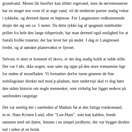
grundvand. Mosen får herefter kun tilført regnvand, men da tørvemosserne
har en meget stor evne til at suge vand, vil de midterste partier stadig vokse
i tykkelse, og dermed danne en højmose. For Langmosens vedkommende
drejer det sig om ca. 5 meter. Da dette tykke lag af spagnum indeholder
pollen fra hele den lange tidsperiode, har man dermed også mulighed for at
fastslå hvilke træarter, der har levet her på stedet. I dag er Langmosen
fredet, og al uønsket plantevækst er fjernet.
Selvom vi atter er kommet til skovs, er det dog stadig koldt at sidde stille.
Der var f.eks. ikke nogen, som satte sig oppe på den store træstamme lige
for enden af mosefladen. Vi fortsætter derfor turen gennem de fine
nobilisgraner direkte ned mod p-pladsen, men undervejs skal vi dog høre
den sidste historie om nogle mennesker, som virkelig har ligget nederst på
samfundets rangstige.
Det var nemlig her i nærheden af Madum Sø at den fattige træskomand,
m.m. Hans Kristen Lund, eller “Lun-Hans”, som han kaldtes, boede
sammen med sin datter, Jensine i en simpel jordhytte, der var bygget direkte
ind i siden af en brink.