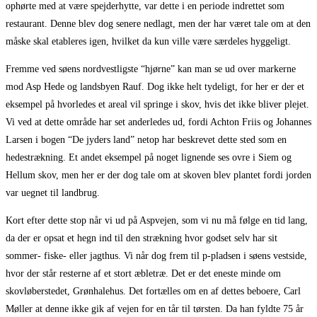
ophørte med at være spejderhytte, var dette i en periode indrettet som
restaurant. Denne blev dog senere nedlagt, men der har været tale om at den
måske skal etableres igen, hvilket da kun ville være særdeles hyggeligt.
Fremme ved søens nordvestligste “hjørne” kan man se ud over markerne
mod Asp Hede og landsbyen Rauf. Dog ikke helt tydeligt, for her er der et
eksempel på hvorledes et areal vil springe i skov, hvis det ikke bliver plejet.
Vi ved at dette område har set anderledes ud, fordi Achton Friis og Johannes
Larsen i bogen “De jyders land” netop har beskrevet dette sted som en
hedestrækning. Et andet eksempel på noget lignende ses ovre i Siem og
Hellum skov, men her er der dog tale om at skoven blev plantet fordi jorden
var uegnet til landbrug.
Kort efter dette stop når vi ud på Aspvejen, som vi nu må følge en tid lang,
da der er opsat et hegn ind til den strækning hvor godset selv har sit
sommer- fiske- eller jagthus. Vi når dog frem til p-pladsen i søens vestside,
hvor der står resterne af et stort æbletræ. Det er det eneste minde om
skovløberstedet, Grønhalehus. Det fortælles om en af dettes beboere, Carl
Møller at denne ikke gik af vejen for en tår til tørsten. Da han fyldte 75 år