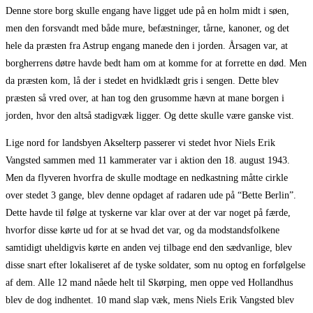
Denne store borg skulle engang have ligget ude på en holm midt i søen,
men den forsvandt med både mure, befæstninger, tårne, kanoner, og det
hele da præsten fra Astrup engang manede den i jorden. Årsagen var, at
borgherrens døtre havde bedt ham om at komme for at forrette en død. Men
da præsten kom, lå der i stedet en hvidklædt gris i sengen. Dette blev
præsten så vred over, at han tog den grusomme hævn at mane borgen i
jorden, hvor den altså stadigvæk ligger. Og dette skulle være ganske vist.
Lige nord for landsbyen Akselterp passerer vi stedet hvor Niels Erik
Vangsted sammen med 11 kammerater var i aktion den 18. august 1943.
Men da flyveren hvorfra de skulle modtage en nedkastning måtte cirkle
over stedet 3 gange, blev denne opdaget af radaren ude på “Bette Berlin”.
Dette havde til følge at tyskerne var klar over at der var noget på færde,
hvorfor disse kørte ud for at se hvad det var, og da modstandsfolkene
samtidigt uheldigvis kørte en anden vej tilbage end den sædvanlige, blev
disse snart efter lokaliseret af de tyske soldater, som nu optog en forfølgelse
af dem. Alle 12 mand nåede helt til Skørping, men oppe ved Hollandhus
blev de dog indhentet. 10 mand slap væk, mens Niels Erik Vangsted blev