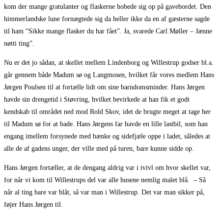
kom der mange gratulanter og flaskerne hobede sig op på gavebordet. Den
himmerlandske lune fornægtede sig da heller ikke da en af gæsterne sagde
til ham “Sikke mange flasker du har fået”. Ja, svarede Carl Møller – Jænne
nøtti ting”.
Nu er det jo sådan, at skellet mellem Lindenborg og Willestrup godser bl.a.
går gennem både Madum sø og Langmosen, hvilket får vores medlem Hans
Jørgen Poulsen til at fortælle lidt om sine barndomsminder. Hans Jørgen
havde sin drengetid i Støvring, hvilket bevirkede at han fik et godt
kendskab til området ned mod Rold Skov, idet de brugte meget at tage her
til Madum sø for at bade. Hans Jørgens far havde en lille lastbil, som han
engang imellem forsynede med bænke og sidefjæle oppe i ladet, således at
alle de af gadens unger, der ville med på turen, bare kunne sidde op.
Hans Jørgen fortæller, at de dengang aldrig var i tvivl om hvor skellet var,
for når vi kom til Willestrups del var alle husene nemlig malet blå. – Så
når al ting bare var blåt, så var man i Willestrup. Det var man sikker på,
føjer Hans Jørgen til.