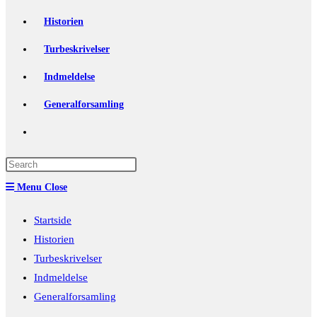
Historien
Turbeskrivelser
Indmeldelse
Generalforsamling
Toggle
website
Press
Escape
search
Menu
Close
to
close
Startside
the
Historien
search
Turbeskrivelser
panel.
Indmeldelse
Generalforsamling