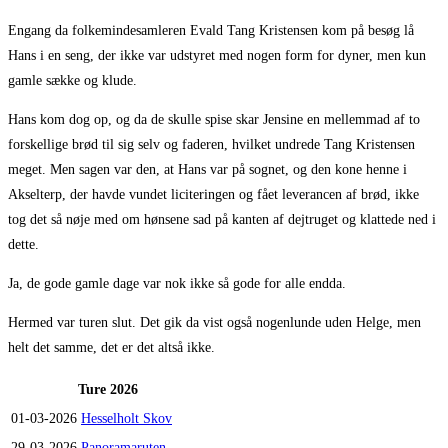
Engang da folkemindesamleren Evald Tang Kristensen kom på besøg lå
Hans i en seng, der ikke var udstyret med nogen form for dyner, men kun
gamle sække og klude.
Hans kom dog op, og da de skulle spise skar Jensine en mellemmad af to
forskellige brød til sig selv og faderen, hvilket undrede Tang Kristensen
meget. Men sagen var den, at Hans var på sognet, og den kone henne i
Akselterp, der havde vundet liciteringen og fået leverancen af brød, ikke
tog det så nøje med om hønsene sad på kanten af dejtruget og klattede ned i
dette.
Ja, de gode gamle dage var nok ikke så gode for alle endda.
Hermed var turen slut. Det gik da vist også nogenlunde uden Helge, men
helt det samme, det er det altså ikke.
Ture 2026
01-03-2026
Hesselholt Skov
29-03-2026
Panoramaruten