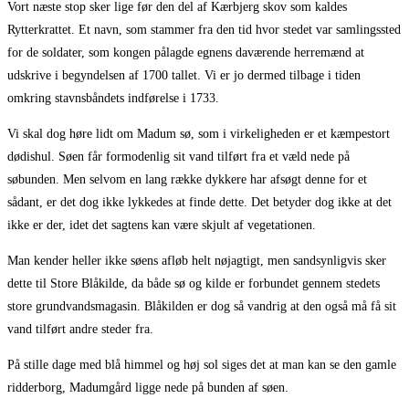
Vort næste stop sker lige før den del af Kærbjerg skov som kaldes
Rytterkrattet. Et navn, som stammer fra den tid hvor stedet var samlingssted
for de soldater, som kongen pålagde egnens daværende herremænd at
udskrive i begyndelsen af 1700 tallet. Vi er jo dermed tilbage i tiden
omkring stavnsbåndets indførelse i 1733.
Vi skal dog høre lidt om Madum sø, som i virkeligheden er et kæmpestort
dødishul. Søen får formodenlig sit vand tilført fra et væld nede på
søbunden. Men selvom en lang række dykkere har afsøgt denne for et
sådant, er det dog ikke lykkedes at finde dette. Det betyder dog ikke at det
ikke er der, idet det sagtens kan være skjult af vegetationen.
Man kender heller ikke søens afløb helt nøjagtigt, men sandsynligvis sker
dette til Store Blåkilde, da både sø og kilde er forbundet gennem stedets
store grundvandsmagasin. Blåkilden er dog så vandrig at den også må få sit
vand tilført andre steder fra.
På stille dage med blå himmel og høj sol siges det at man kan se den gamle
ridderborg, Madumgård ligge nede på bunden af søen.