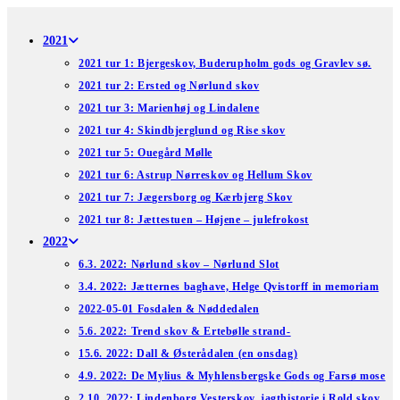
Skip
to
2021
content
2021 tur 1: Bjergeskov, Buderupholm gods og Gravlev sø.
2021 tur 2: Ersted og Nørlund skov
2021 tur 3: Marienhøj og Lindalene
2021 tur 4: Skindbjerglund og Rise skov
2021 tur 5: Ouegård Mølle
2021 tur 6: Astrup Nørreskov og Hellum Skov
2021 tur 7: Jægersborg og Kærbjerg Skov
2021 tur 8: Jættestuen – Højene – julefrokost
2022
6.3. 2022: Nørlund skov – Nørlund Slot
3.4. 2022: Jætternes baghave, Helge Qvistorff in memoriam
2022-05-01 Fosdalen & Nøddedalen
5.6. 2022: Trend skov & Ertebølle strand-
15.6. 2022: Dall & Østerådalen (en onsdag)
4.9. 2022: De Mylius & Myhlensbergske Gods og Farsø mose
2.10. 2022: Lindenborg Vesterskov, jagthistorie i Rold skov