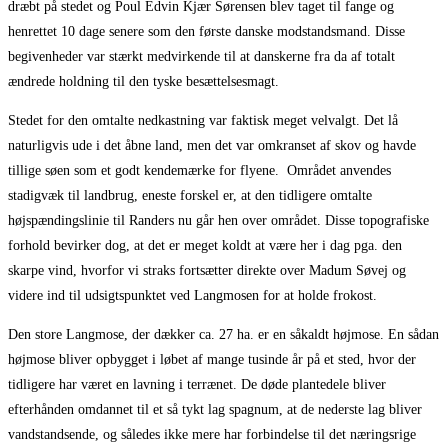
dræbt på stedet og Poul Edvin Kjær Sørensen blev taget til fange og
henrettet 10 dage senere som den første danske modstandsmand. Disse
begivenheder var stærkt medvirkende til at danskerne fra da af totalt
ændrede holdning til den tyske besættelsesmagt.
Stedet for den omtalte nedkastning var faktisk meget velvalgt. Det lå
naturligvis ude i det åbne land, men det var omkranset af skov og havde
tillige søen som et godt kendemærke for flyene. Området anvendes
stadigvæk til landbrug, eneste forskel er, at den tidligere omtalte
højspændingslinie til Randers nu går hen over området. Disse topografiske
forhold bevirker dog, at det er meget koldt at være her i dag pga. den
skarpe vind, hvorfor vi straks fortsætter direkte over Madum Søvej og
videre ind til udsigtspunktet ved Langmosen for at holde frokost.
Den store Langmose, der dækker ca. 27 ha. er en såkaldt højmose. En sådan
højmose bliver opbygget i løbet af mange tusinde år på et sted, hvor der
tidligere har været en lavning i terrænet. De døde plantedele bliver
efterhånden omdannet til et så tykt lag spagnum, at de nederste lag bliver
vandstandsende, og således ikke mere har forbindelse til det næringsrige