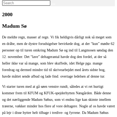
Search
this
2000
website
Madum Sø
De meldte regn, masser af regn. Vi fik heldigvis dårligt nok så meget som
en dråbe, men de dystre forudsigelser bevirkede dog, at der “kun” mødte 62
personer op til turen omkring Madum Sø og ind til Langmosen søndag den
12. november. Det “lave” deltagerantal havde dog den fordel, at der så
heller ikke var så mange, som blev skuffede, idet Helge pga. mange
foredrag og dermed mindre tid til skrivearbejdet med årets sidste bog,
havde måttet sende afbud og lade fmd. overtage ledelsen af denne tur.
Vi starter turen med at gå søen venstre rundt, således at vi ret hurtigt
kommer frem til KFUM og KFUK-spejderhytten Næsgården. Både denne
og det nærliggende Madum Søhus, som vi endnu lige kan skimte imellem
træerne, vækker minder hos flere af vore deltagere. Nogle af os havde været
på lejr i disse hytter helt tilbage i tredive- og fyrrene. Da Madum Søhus