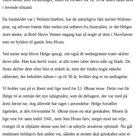
i levende tilstand.
Da fundstedet var i Wolemi-kløften, har de naturligvis fået navnet Wolemi-
pine, og selvom frøene ikke endnu må udføres fra Australien, er det Helges
store ønske, at Rold Skovs Venner engang kan så nogle af dem i Skovhaven
som en hyldest til gamle Jens Hvass.
Ved næste stop bliver Helge spurgt, om også de stedsegrønne træer skifter
deres nåle. Han kan hertil svare, at alle træer taber deres nåle og blade. De
fleste skifter dem efter blot et enkelt år, men der findes nogle enkelte
nåletræer, der beholder nålene i op til 30 år, hvilket dog er en undtagelse.
Vi holder rast på et åbent sted lige nord for Ll. Økssø mose. Dette vue får
Helge til at omtale det nye udsigtstårn, som de deltagere, der var med på
årets første tur, dog allerede har taget i anvendelse. Helge fortæller
ligeledes, at den forsvundne St. Økssø mose nu skal genskabes. Mosen lå
lige vest for søen indtil 1941, men Jens Hvass blev, meget mod sin vilje,
tvunget til at tilplante denne som led i at udnytte arealerne optimalt. Nu går
tendensen heldigvis den anden vej, således at mosen skal genskabes som et