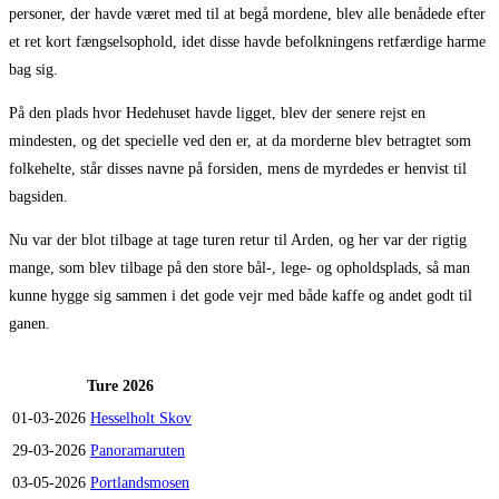
personer, der havde været med til at begå mordene, blev alle benådede efter
et ret kort fængselsophold, idet disse havde befolkningens retfærdige harme
bag sig.
På den plads hvor Hedehuset havde ligget, blev der senere rejst en
mindesten, og det specielle ved den er, at da morderne blev betragtet som
folkehelte, står disses navne på forsiden, mens de myrdedes er henvist til
bagsiden.
Nu var der blot tilbage at tage turen retur til Arden, og her var der rigtig
mange, som blev tilbage på den store bål-, lege- og opholdsplads, så man
kunne hygge sig sammen i det gode vejr med både kaffe og andet godt til
ganen.
Ture 2026
01-03-2026
Hesselholt Skov
29-03-2026
Panoramaruten
03-05-2026
Portlandsmosen