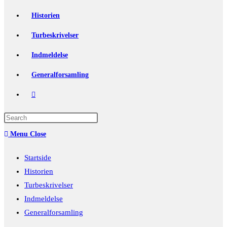
Historien
Turbeskrivelser
Indmeldelse
Generalforsamling
Toggle
website
Press
Escape
search
Menu
Close
to
close
Startside
the
Historien
search
Turbeskrivelser
panel.
Indmeldelse
Generalforsamling