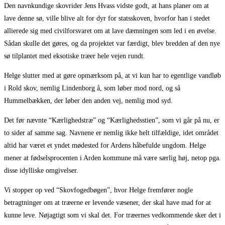
Den navnkundige skovrider Jens Hvass vidste godt, at hans planer om at
lave denne sø, ville blive alt for dyr for statsskoven, hvorfor han i stedet
allierede sig med civilforsvaret om at lave dæmningen som led i en øvelse.
Sådan skulle det gøres, og da projektet var færdigt, blev bredden af den nye
sø tilplantet med eksotiske træer hele vejen rundt.
Helge slutter med at gøre opmærksom på, at vi kun har to egentlige vandløb
i Rold skov, nemlig Lindenborg å, som løber mod nord, og så
Hummelbækken, der løber den anden vej, nemlig mod syd.
Det før nævnte “Kærlighedstræ” og “Kærlighedsstien”, som vi går på nu, er
to sider af samme sag. Navnene er nemlig ikke helt tilfældige, idet området
altid har været et yndet mødested for Ardens håbefulde ungdom. Helge
mener at fødselsprocenten i Arden kommune må være særlig høj, netop pga.
disse idylliske omgivelser.
Vi stopper op ved “Skovfogedbøgen”, hvor Helge fremfører nogle
betragtninger om at træerne er levende væsener, der skal have mad for at
kunne leve. Nøjagtigt som vi skal det. For træernes vedkommende sker det i