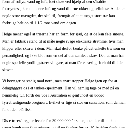
form af sollys, vand og luft, idet disse ved hjælp af den såkaldte
fotosyntese, kan omdanne luft og vand til druesukker og cellulose. At det er
nogle store mængder, der skal til, fremgår af at et meget stort træ kan
forbruge helt op til 1 1/2 tons vand om dagen.
Helge mener også at træerne har en form for sjæl, og at de kan føle smerte.
Man er faktisk i stand til at måle nogle svage elektriske strømme, hvis man
klipper eller skærer i dem. Man skal derfor tænke på det enkelte træ som en
personlighed, og ikke blot som en del af den samlede skov. Det, at man har
nogle specielle yndlingstræer vil gøre, at man får et særligt forhold til hele
skoven.
Vi bevæger os stadig mod nord, men snart stopper Helge igen op for at
delagtiggøre os i et tankeeksperiment. Han vil nemlig tage os med på en
hemmelig tur, fordi der ude i Australien er genfundet en uddød
fyrretræslignende bregneart, hvilket er lige så stor en sensation, som da man
fandt den blå fisk.
Disse træer/bregner levede for 30.000.000 år siden, men har til nu kun
været kendt som forsteninger, indtil en forsker for ca. 10 år siden fandt dem