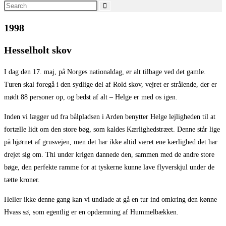
Search
this
1998
website
Hesselholt skov
I dag den 17. maj, på Norges nationaldag, er alt tilbage ved det gamle.
Turen skal foregå i den sydlige del af Rold skov, vejret er strålende, der er
mødt 88 personer op, og bedst af alt – Helge er med os igen.
Inden vi lægger ud fra bålpladsen i Arden benytter Helge lejligheden til at
fortælle lidt om den store bøg, som kaldes Kærlighedstræet. Denne står lige
på hjørnet af grusvejen, men det har ikke altid været ene kærlighed det har
drejet sig om. Thi under krigen dannede den, sammen med de andre store
bøge, den perfekte ramme for at tyskerne kunne lave flyverskjul under de
tætte kroner.
Heller ikke denne gang kan vi undlade at gå en tur ind omkring den kønne
Hvass sø, som egentlig er en opdæmning af Hummelbækken.