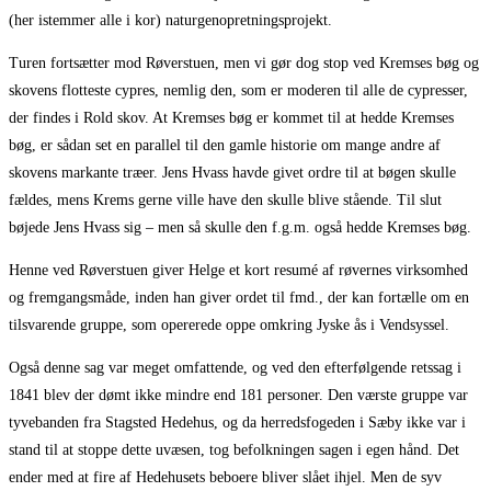
(her istemmer alle i kor) naturgenopretningsprojekt.
Turen fortsætter mod Røverstuen, men vi gør dog stop ved Kremses bøg og
skovens flotteste cypres, nemlig den, som er moderen til alle de cypresser,
der findes i Rold skov. At Kremses bøg er kommet til at hedde Kremses
bøg, er sådan set en parallel til den gamle historie om mange andre af
skovens markante træer. Jens Hvass havde givet ordre til at bøgen skulle
fældes, mens Krems gerne ville have den skulle blive stående. Til slut
bøjede Jens Hvass sig – men så skulle den f.g.m. også hedde Kremses bøg.
Henne ved Røverstuen giver Helge et kort resumé af røvernes virksomhed
og fremgangsmåde, inden han giver ordet til fmd., der kan fortælle om en
tilsvarende gruppe, som opererede oppe omkring Jyske ås i Vendsyssel.
Også denne sag var meget omfattende, og ved den efterfølgende retssag i
1841 blev der dømt ikke mindre end 181 personer. Den værste gruppe var
tyvebanden fra Stagsted Hedehus, og da herredsfogeden i Sæby ikke var i
stand til at stoppe dette uvæsen, tog befolkningen sagen i egen hånd. Det
ender med at fire af Hedehusets beboere bliver slået ihjel. Men de syv