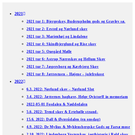
Skip
to
2021
content
2021 tur 1: Bjergeskov, Buderupholm gods og Gravlev sø.
2021 tur 2: Ersted og Nørlund skov
2021 tur 3: Marienhøj og Lindalene
2021 tur 4: Skindbjerglund og Rise skov
2021 tur 5: Ouegård Mølle
2021 tur 6: Astrup Nørreskov og Hellum Skov
2021 tur 7: Jægersborg og Kærbjerg Skov
2021 tur 8: Jættestuen – Højene – julefrokost
2022
6.3. 2022: Nørlund skov – Nørlund Slot
3.4. 2022: Jætternes baghave, Helge Qvistorff in memoriam
2022-05-01 Fosdalen & Nøddedalen
5.6. 2022: Trend skov & Ertebølle strand-
15.6. 2022: Dall & Østerådalen (en onsdag)
4.9. 2022: De Mylius & Myhlensbergske Gods og Farsø mose
2.10. 2022: Lindenborg Vesterskov, jagthistorie i Rold skov