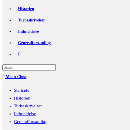
Historien
Turbeskrivelser
Indmeldelse
Generalforsamling
Toggle
website
Press
Escape
search
Menu
Close
to
close
Startside
the
Historien
search
Turbeskrivelser
panel.
Indmeldelse
Generalforsamling