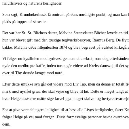
friluftslivets og naturens herligheder.
Som sagt, Krumhøkerhuset lå omtrent på øens nordligste punkt, og man kan let 
plads på toppen af skrænten.
Det var her St. St. Blichers datter, Malvina Steensdatter Blicher levede en ti
hun var blevet gift med den tørstige teglværksbestyrer, Rasmus Berg. De flytt
bakke. Malvina døde lillejuleaften 1874 og blev begravet på Sulsted kirkegår
Vi følger nu kystlinien mod syd/vest gennem et enekrat, som dog efterhånden vi
nyde den medbragte kaffe, inden turen går videre ad Krebsedamsvej til det syd
over til Thy derude længst mod nord.
Efter dette smukke syn går det videre mod Liv Tap, men da denne er totalt fr
mark med nyslået græs, der skal vejre og blive til hø. Dette er meget tungt at
hvor Helge desværre måtte sige farvel pga. meget skrive- og bestyrelsesarbejd
For at give vore deltagere lejlighed til at bese alle Livøs herligheder, fører
følger Helge på vej mod færgen. Disse formastelige personer havde overhovede
dem.