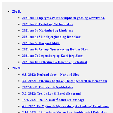
Skip
to
2021
content
2021 tur 1: Bjergeskov, Buderupholm gods og Gravlev sø.
2021 tur 2: Ersted og Nørlund skov
2021 tur 3: Marienhøj og Lindalene
2021 tur 4: Skindbjerglund og Rise skov
2021 tur 5: Ouegård Mølle
2021 tur 6: Astrup Nørreskov og Hellum Skov
2021 tur 7: Jægersborg og Kærbjerg Skov
2021 tur 8: Jættestuen – Højene – julefrokost
2022
6.3. 2022: Nørlund skov – Nørlund Slot
3.4. 2022: Jætternes baghave, Helge Qvistorff in memoriam
2022-05-01 Fosdalen & Nøddedalen
5.6. 2022: Trend skov & Ertebølle strand-
15.6. 2022: Dall & Østerådalen (en onsdag)
4.9. 2022: De Mylius & Myhlensbergske Gods og Farsø mose
2.10. 2022: Lindenborg Vesterskov, jagthistorie i Rold skov