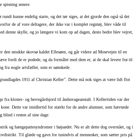
e spisning senere.
rundt kunne endelig starte, og det tør siges, at det gjorde den også så det
rfor de af vore deltagere, der ikke var i komplet regntøj, blev våde til
med denne skylle, og jo længere vi kom op ad dagen, desto bedre blev vejret,
r den smukke skovsø kaldet Ellesøen, og går videre ad Mosevejen til en
ve fordi de er podede, og da formålet med dem er, at de skal levere frø til
g fra nogle artsfæller, som er uønskede.
grundlagdes 1911 af Christian Keller”. Dette må nok siges at være lidt flot
 fra kloster- og herregårdsjord til åndssvageanstalt. I Kellertiden var der
s kone. Dette var imidlertid for stærkt for de andre alumner, som hævnede
 blind i resten af sine dage.
strik og hængepattesyndromer i højsædet. Nu er alt dette dog overstået, og i
vdistrikt. Til glæde og gavn for tusindvis af mennesker, som sætter pris på