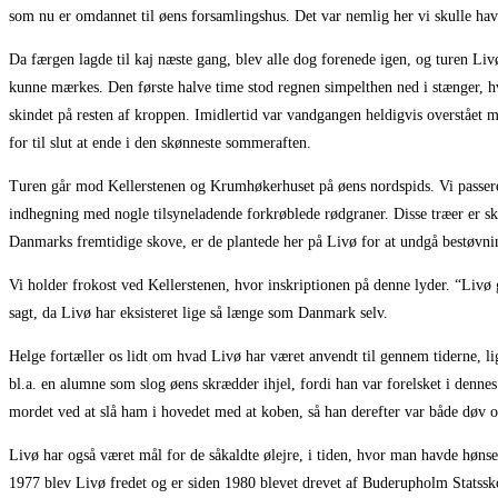
som nu er omdannet til øens forsamlingshus. Det var nemlig her vi skulle hav
Da færgen lagde til kaj næste gang, blev alle dog forenede igen, og turen Livø 
kunne mærkes. Den første halve time stod regnen simpelthen ned i stænger, hvo
skindet på resten af kroppen. Imidlertid var vandgangen heldigvis overstået 
for til slut at ende i den skønneste sommeraften.
Turen går mod Kellerstenen og Krumhøkerhuset på øens nordspids. Vi passere
indhegning med nogle tilsyneladende forkrøblede rødgraner. Disse træer er skæ
Danmarks fremtidige skove, er de plantede her på Livø for at undgå bestøvnin
Vi holder frokost ved Kellerstenen, hvor inskriptionen på denne lyder. “Livø 
sagt, da Livø har eksisteret lige så længe som Danmark selv.
Helge fortæller os lidt om hvad Livø har været anvendt til gennem tiderne, lige
bl.a. en alumne som slog øens skrædder ihjel, fordi han var forelsket i denne
mordet ved at slå ham i hovedet med at koben, så han derefter var både døv og
Livø har også været mål for de såkaldte ølejre, i tiden, hvor man havde hønse
1977 blev Livø fredet og er siden 1980 blevet drevet af Buderupholm Statssko