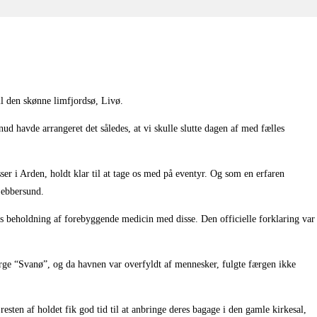
il den skønne limfjordsø, Livø.
ud havde arrangeret det således, at vi skulle slutte dagen af med fælles
er i Arden, holdt klar til at tage os med på eventyr. Og som en erfaren
 Sebbersund.
es beholdning af forebyggende medicin med disse. Den officielle forklaring var
rge “Svanø”, og da havnen var overfyldt af mennesker, fulgte færgen ikke
resten af holdet fik god tid til at anbringe deres bagage i den gamle kirkesal,