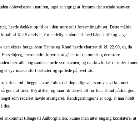
den oplevelserne i naturen, også er vigtigt at fremme det sociale samvær,
t, havde dækket op til os i den store sal i forsamlingshuset. Dette måltid
fortalt af Kai Svendsen, for endelig at slutte af med både kaffe og kage.
stre den ekstra færge, som Hanne og Knud havde chartret til kl. 22.00, og da
mod Hesselbjerg, mens andre foretrak at gå en tur op omkring den store
ånden blev alle dog samlede nede ved havnen, og da skovfolket omsider kunne
g et syv mands stort orkester og spillede på livet løs.
 trak tiden ud i begge havne, føltes det dog alligevel, som var vi kommet
 godt, at tiden fløj afsted, og man fik danset alt for lidt. Knud påstod godt
ære noget som rederiet havde arrangeret. Kendsgerningerne er dog, at han holdt
å det.
 vel ankommet tilbage til Aalborghallen, kunne man atter engang konstatere, at