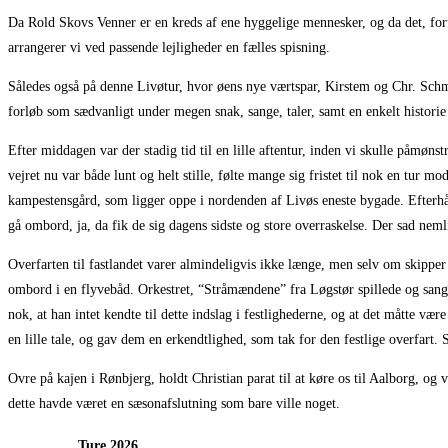
Da Rold Skovs Venner er en kreds af ene hyggelige mennesker, og da det, foru
arrangerer vi ved passende lejligheder en fælles spisning.
Således også på denne Livøtur, hvor øens nye værtspar, Kirstem og Chr. Schmid
forløb som sædvanligt under megen snak, sange, taler, samt en enkelt historie 
Efter middagen var der stadig tid til en lille aftentur, inden vi skulle påmøn
vejret nu var både lunt og helt stille, følte mange sig fristet til nok en tur 
kampestensgård, som ligger oppe i nordenden af Livøs eneste bygade. Efterh
gå ombord, ja, da fik de sig dagens sidste og store overraskelse. Der sad nemli
Overfarten til fastlandet varer almindeligvis ikke længe, men selv om skipper
ombord i en flyvebåd. Orkestret, “Stråmændene” fra Løgstør spillede og sang så
nok, at han intet kendte til dette indslag i festlighederne, og at det måtte v
en lille tale, og gav dem en erkendtlighed, som tak for den festlige overfart. S
Ovre på kajen i Rønbjerg, holdt Christian parat til at køre os til Aalborg, og
dette havde været en sæsonafslutning som bare ville noget.
Ture 2026