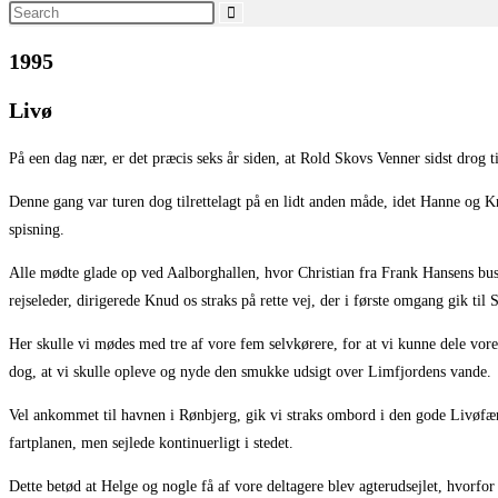
Search
this
1995
website
Livø
På een dag nær, er det præcis seks år siden, at Rold Skovs Venner sidst drog t
Denne gang var turen dog tilrettelagt på en lidt anden måde, idet Hanne og Kn
spisning.
Alle mødte glade op ved Aalborghallen, hvor Christian fra Frank Hansens buss
rejseleder, dirigerede Knud os straks på rette vej, der i første omgang gik til
Her skulle vi mødes med tre af vore fem selvkørere, for at vi kunne dele vor
dog, at vi skulle opleve og nyde den smukke udsigt over Limfjordens vande.
Vel ankommet til havnen i Rønbjerg, gik vi straks ombord i den gode Livøfæ
fartplanen, men sejlede kontinuerligt i stedet.
Dette betød at Helge og nogle få af vore deltagere blev agterudsejlet, hvorfor 