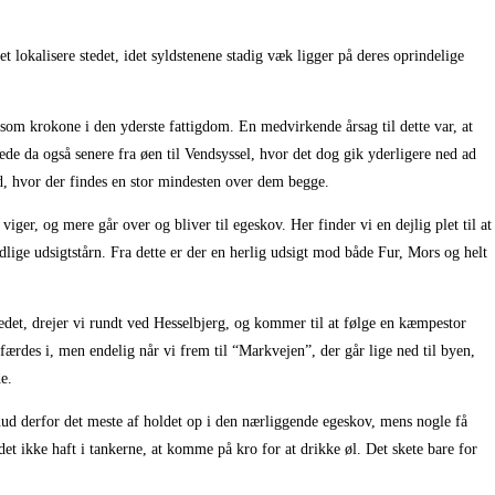
lokalisere stedet, idet syldstenene stadig væk ligger på deres oprindelige
d som krokone i den yderste fattigdom. En medvirkende årsag til dette var, at
ede da også senere fra øen til Vendsyssel, hvor det dog gik yderligere ned ad
d, hvor der findes en stor mindesten over dem begge.
ger, og mere går over og bliver til egeskov. Her finder vi en dejlig plet til at
lige udsigtstårn. Fra dette er der en herlig udsigt mod både Fur, Mors og helt
edet, drejer vi rundt ved Hesselbjerg, og kommer til at følge en kæmpestor
 færdes i, men endelig når vi frem til “Markvejen”, der går lige ned til byen,
e.
 Knud derfor det meste af holdet op i den nærliggende egeskov, mens nogle få
t ikke haft i tankerne, at komme på kro for at drikke øl. Det skete bare for