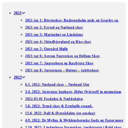
Skip
to
2021
content
2021 tur 1: Bjergeskov, Buderupholm gods og Gravlev sø.
2021 tur 2: Ersted og Nørlund skov
2021 tur 3: Marienhøj og Lindalene
2021 tur 4: Skindbjerglund og Rise skov
2021 tur 5: Ouegård Mølle
2021 tur 6: Astrup Nørreskov og Hellum Skov
2021 tur 7: Jægersborg og Kærbjerg Skov
2021 tur 8: Jættestuen – Højene – julefrokost
2022
6.3. 2022: Nørlund skov – Nørlund Slot
3.4. 2022: Jætternes baghave, Helge Qvistorff in memoriam
2022-05-01 Fosdalen & Nøddedalen
5.6. 2022: Trend skov & Ertebølle strand-
15.6. 2022: Dall & Østerådalen (en onsdag)
4.9. 2022: De Mylius & Myhlensbergske Gods og Farsø mose
2.10. 2022: Lindenborg Vesterskov, jagthistorie i Rold skov