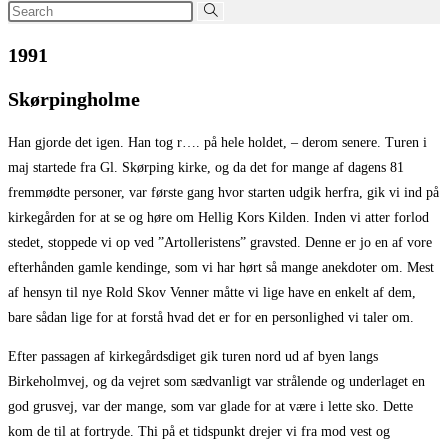
Search
this
1991
website
Skørpingholme
Han gjorde det igen. Han tog r…. på hele holdet, – derom senere. Turen i
maj startede fra Gl. Skørping kirke, og da det for mange af dagens 81
fremmødte personer, var første gang hvor starten udgik herfra, gik vi ind på
kirkegården for at se og høre om Hellig Kors Kilden. Inden vi atter forlod
stedet, stoppede vi op ved ”Artolleristens” gravsted. Denne er jo en af vore
efterhånden gamle kendinge, som vi har hørt så mange anekdoter om. Mest
af hensyn til nye Rold Skov Venner måtte vi lige have en enkelt af dem,
bare sådan lige for at forstå hvad det er for en personlighed vi taler om.
Efter passagen af kirkegårdsdiget gik turen nord ud af byen langs
Birkeholmvej, og da vejret som sædvanligt var strålende og underlaget en
god grusvej, var der mange, som var glade for at være i lette sko. Dette
kom de til at fortryde. Thi på et tidspunkt drejer vi fra mod vest og