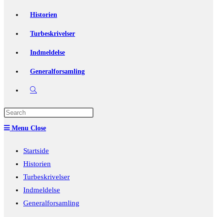
Historien
Turbeskrivelser
Indmeldelse
Generalforsamling
Toggle
website
Press
Escape
search
Menu
Close
to
close
Startside
the
Historien
search
Turbeskrivelser
panel.
Indmeldelse
Generalforsamling