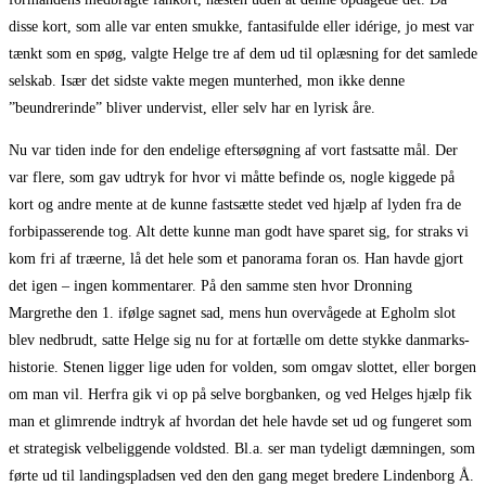
disse kort, som alle var enten smukke, fantasifulde eller idérige, jo mest var
tænkt som en spøg, valgte Helge tre af dem ud til oplæsning for det samlede
selskab. Især det sidste vakte megen munterhed, mon ikke denne
”beundrerinde” bliver undervist, eller selv har en lyrisk åre.
Nu var tiden inde for den endelige eftersøgning af vort fastsatte mål. Der
var flere, som gav udtryk for hvor vi måtte befinde os, nogle kiggede på
kort og andre mente at de kunne fastsætte stedet ved hjælp af lyden fra de
forbipasserende tog. Alt dette kunne man godt have sparet sig, for straks vi
kom fri af træerne, lå det hele som et panorama foran os. Han havde gjort
det igen – ingen kommentarer. På den samme sten hvor Dronning
Margrethe den 1. ifølge sagnet sad, mens hun overvågede at Egholm slot
blev nedbrudt, satte Helge sig nu for at fortælle om dette stykke danmarks­
historie. Stenen ligger lige uden for volden, som omgav slottet, eller borgen
om man vil. Herfra gik vi op på selve borgbanken, og ved Helges hjælp fik
man et glimrende indtryk af hvordan det hele havde set ud og fungeret som
et strategisk velbeliggende voldsted. Bl.a. ser man tydeligt dæmningen, som
førte ud til landingspladsen ved den den gang meget bredere Lindenborg Å.