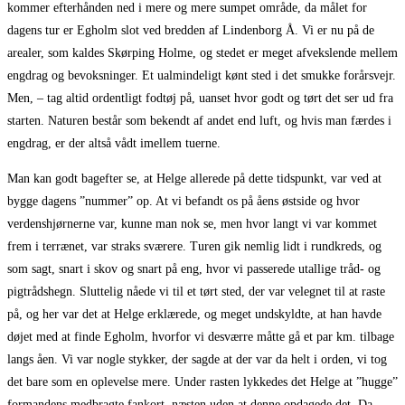
kommer efterhånden ned i mere og mere sumpet område, da målet for
dagens tur er Egholm slot ved bredden af Lindenborg Å. Vi er nu på de
arealer, som kaldes Skørping Holme, og stedet er meget afvekslende mellem
engdrag og bevoksninger. Et ualmindeligt kønt sted i det smukke forårsvejr.
Men, – tag altid ordentligt fodtøj på, uanset hvor godt og tørt det ser ud fra
starten. Naturen består som bekendt af andet end luft, og hvis man færdes i
engdrag, er der altså vådt imellem tuerne.
Man kan godt bagefter se, at Helge allerede på dette tidspunkt, var ved at
bygge dagens ”nummer” op. At vi befandt os på åens østside og hvor
verdenshjørnerne var, kunne man nok se, men hvor langt vi var kommet
frem i terrænet, var straks sværere. Turen gik nemlig lidt i rundkreds, og
som sagt, snart i skov og snart på eng, hvor vi passerede utallige tråd- og
pig­trådshegn. Sluttelig nåede vi til et tørt sted, der var velegnet til at raste
på, og her var det at Helge erklærede, og meget undskyldte, at han havde
døjet med at finde Egholm, hvorfor vi desværre måtte gå et par km. tilbage
langs åen. Vi var nogle stykker, der sagde at der var da helt i orden, vi tog
det bare som en oplevelse mere. Under rasten lykkedes det Helge at ”hugge”
formandens medbragte fankort, næsten uden at denne opdagede det. Da