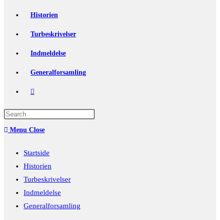
Historien
Turbeskrivelser
Indmeldelse
Generalforsamling
Toggle
website
Press
Escape
search
Menu
Close
to
close
Startside
the
Historien
search
Turbeskrivelser
panel.
Indmeldelse
Generalforsamling