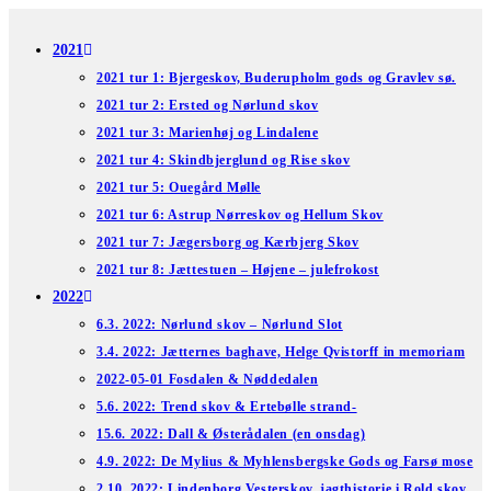
Skip
to
2021
content
2021 tur 1: Bjergeskov, Buderupholm gods og Gravlev sø.
2021 tur 2: Ersted og Nørlund skov
2021 tur 3: Marienhøj og Lindalene
2021 tur 4: Skindbjerglund og Rise skov
2021 tur 5: Ouegård Mølle
2021 tur 6: Astrup Nørreskov og Hellum Skov
2021 tur 7: Jægersborg og Kærbjerg Skov
2021 tur 8: Jættestuen – Højene – julefrokost
2022
6.3. 2022: Nørlund skov – Nørlund Slot
3.4. 2022: Jætternes baghave, Helge Qvistorff in memoriam
2022-05-01 Fosdalen & Nøddedalen
5.6. 2022: Trend skov & Ertebølle strand-
15.6. 2022: Dall & Østerådalen (en onsdag)
4.9. 2022: De Mylius & Myhlensbergske Gods og Farsø mose
2.10. 2022: Lindenborg Vesterskov, jagthistorie i Rold skov