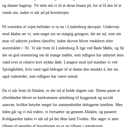
og danner bagtrop. Til sidst må vi til at skrue bissen på, for at få den til at
vende om, inden vi når ud på hovedvejen.
På vestsiden af vejen befinder vi os nu i Lindenborg skovpart. Undervejs
mod ådalen ser vi, som noget nyt en mægtig grusgrav, det ser ud, som om
man vil udnytte jordens råstoffer, inden skoven bliver retableret efter
stormfaldet i ´81. Vi når frem til Lindenborg Å lige ved Røde Mølle, og får
der en god orientering om de mange møller, som tidligere har udnyttet åens
vand over et relativt kort stykke åløb. Længere mod syd standser vi ved
Springkilden, hvis vand også bidrager til at danne den smukke å, her ses
også vadestedet, som tidligere har været omtalt.
Da vi når frem til Aldalen, er der tid at holde dagens rast. Denne pause er
efterhånden blevet en kærkommen anledning til hyggesnak og socialt
samvær, hvilket betyder meget for sammenholdet deltagerne imellem. Men
tiden går og vi må videre, vi fortsætter op gennem Aldalen, og passerer
Koldgaarden inden vi når ud på det åbne land Tveden. Her søger vi atter
tilbage til østsiden af hovedvejen og er nu tilbage i statsskoven.