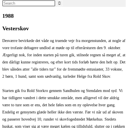
Search
this
1988
website
Vesterskov
Desværre bevirkede det våde og truende vejr fra morgenstunden, at nogle af
vore trofaste deltagere undlod at møde op til efterårsturen den 9. oktober.
Ærgerligt nok, for inden starten på turen gik, stilnede regnen så meget af, at
den dårligt kunne registreres, og efter kort tids forløb hørte den helt op. Det
blev således atter ”alle tiders tur” for de fremmødte entusiaster, 33 voksne,
2 børn, 1 hund, samt som sædvanlig, turleder Helge fra Rold Skov.
Starten gik fra Rold Storkro gennem Sandhulen og Stendalen mod syd. Vi
har tidligere vandret i dette smukke område, men alligevel vil der aldrig
være to ture som er ens, det hele føles som en ny oplevelse hver gang.
Endelig er gensynets glæde heller ikke den værste. Før vi når ud af skoven
og passerer hovedvej 10, runder vi skovfogedstedet Mørkehus. Stedets
huskat, som viser sig at være meget kælen og tillidsfuld, slutter op i rækken