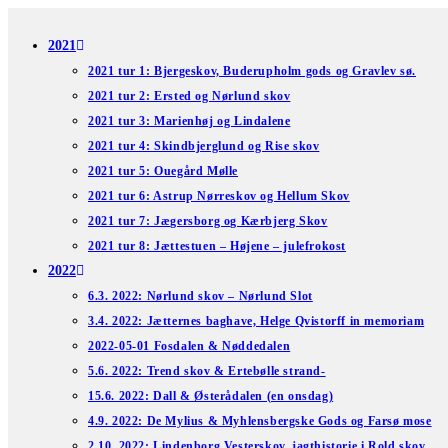
Skip
to
2021
content
2021 tur 1: Bjergeskov, Buderupholm gods og Gravlev sø.
2021 tur 2: Ersted og Nørlund skov
2021 tur 3: Marienhøj og Lindalene
2021 tur 4: Skindbjerglund og Rise skov
2021 tur 5: Ouegård Mølle
2021 tur 6: Astrup Nørreskov og Hellum Skov
2021 tur 7: Jægersborg og Kærbjerg Skov
2021 tur 8: Jættestuen – Højene – julefrokost
2022
6.3. 2022: Nørlund skov – Nørlund Slot
3.4. 2022: Jætternes baghave, Helge Qvistorff in memoriam
2022-05-01 Fosdalen & Nøddedalen
5.6. 2022: Trend skov & Ertebølle strand-
15.6. 2022: Dall & Østerådalen (en onsdag)
4.9. 2022: De Mylius & Myhlensbergske Gods og Farsø mose
2.10. 2022: Lindenborg Vesterskov, jagthistorie i Rold skov