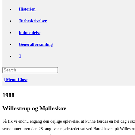
Historien
Turbeskrivelser
Indmeldelse
Generalforsamling
Toggle
website
Press
Escape
search
Menu
Close
to
close
1988
the
Willestrup og Mølleskov
search
panel.
Så fik vi endnu engang den dejlige oplevelse, at kunne færdes en hel dag i sk
sensommerturen den 28. aug. var mødestedet sat ved Barokhaven på Willestrup