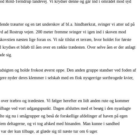
e mod Rold-Terndrup landevej. Vi krydser denne og går ind i området mod syd
nde træarter og en tæt underskov af bl.a. hindbærkrat, svinger vi atter ud på
 syd ad Rostrup vejen. 200 meter fremme svinger vi igen ind i skoven mod
kovstien næsten lige foran os. Vi når tilslut et terræn, hvor holdet for første
al krydses et biløb til åen over en række trædesten. Over selve åen er der anlagt
de sig.
e udsigten og holde frokost øverst oppe. Den anden gruppe standser ved foden af
tagere nyder deres klemmer i selskab med en flok nysgerrige sortbrogede kvier,
 over træbro og trædesten. Vi følger herefter en lidt anden rute og kommer
tilbage ved vort udgangspunkt. Dagen afsluttes med et besøg i den nyanlagte
te sig nu i smågrupper og beså de forskellige afdelinger af haven på egen
lem del­tagerne, og vi tog afsked med hinanden. Man kunne i sandhed
var der kun tilbage, at glæde sig til næste tur om 6 uger.