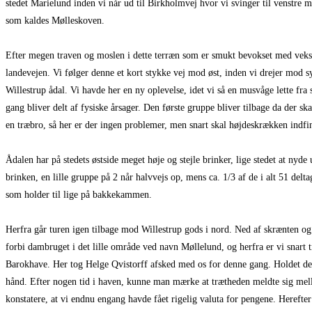
stedet Marielund inden vi når ud til Birkholmvej hvor vi svinger til venstr
som kaldes Mølleskoven.
Efter megen traven og moslen i dette terræn som er smukt bevokset med veksle
landevejen. Vi følger denne et kort stykke vej mod øst, inden vi drejer mod
Willestrup ådal. Vi havde her en ny oplevelse, idet vi så en musvåge lette fra s
gang bliver delt af fysiske årsager. Den første gruppe bliver tilbage da der sk
en træbro, så her er der ingen problemer, men snart skal højdeskrækken indfin
Ådalen har på stedets østside meget høje og stejle brinker, lige stedet at nyd
brinken, en lille gruppe på 2 når halvvejs op, mens ca. 1/3 af de i alt 51 del
som holder til lige på bakkekammen.
Herfra går turen igen tilbage mod Willestrup gods i nord. Ned af skrænten og
forbi dambruget i det lille område ved navn Møllelund, og herfra er vi snart 
Barokhave. Her tog Helge Qvistorff afsked med os for denne gang. Holdet del
hånd. Efter nogen tid i haven, kunne man mærke at trætheden meldte sig mel
konstatere, at vi endnu engang havde fået rigelig valuta for pengene. Herefter 